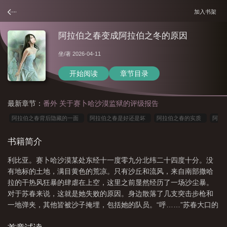
加入书架
阿拉伯之春变成阿拉伯之冬的原因
坐
/著 2026-04-11
开始阅读
章节目录
最新章节：
番外 关于赛卜哈沙漠监狱的评级报告
阿拉伯之春背后隐藏的一面
阿拉伯之春是好还是坏
阿拉伯之春的实质
阿
拉伯之春事件概述
阿拉伯之春为什么变成阿拉伯之冬
阿拉伯之冬
阿拉伯之
书籍简介
春后各国现状
阿拉伯之春起源于哪个国家
阿拉伯之春发生的原因
阿拉伯之
利比亚。赛卜哈沙漠某处东经十一度零九分北纬二十四度十分。没
春变成阿拉伯之冬的原因
阿拉伯之春和阿拉伯之冬
阿拉伯之春 穆巴拉
有地标的土地，满目黄色的荒凉。只有沙丘和流风，来自南部撒哈
克
阿拉伯之春爆发于哪一年
阿拉伯之春英文
阿拉伯之春什么意思
阿拉
拉的干热风狂暴的肆虐在上空，这里之前显然经历了一场沙尘暴。
伯之春电影全集在线看
阿拉伯之春的起点
阿拉伯之春席卷多少国家
阿拉伯
对于苏春来说，这就是她失败的原因。身边散落了几支突击步枪和
一地弹夹，其他皆被沙子掩埋，包括她的队员。“呼……”苏春大口的
之春 知乎
阿拉伯之春现象
阿拉伯之春原因
阿拉伯之春突尼斯现状
阿
喘着粗气，汗水从额头流出，脖子上也都是豆大的汗珠，她的美军
拉伯之春与美国的关系
阿拉伯之春百度百科
阿拉伯之春音乐
阿拉伯之春事