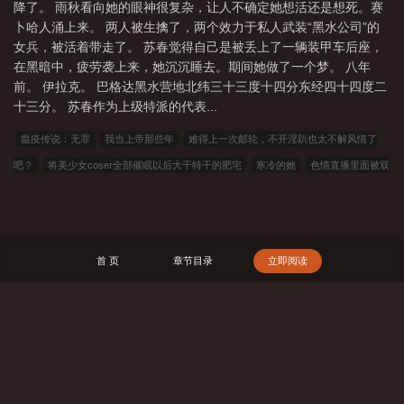
么
阿拉伯之春运动冲击了哪些国家
阿拉伯之春和布拉格之春的区别
阿拉伯
降了。 雨秋看向她的眼神很复杂，让人不确定她想活还是想死。赛
卜哈人涌上来。 两人被生擒了，两个效力于私人武装“黑水公司”的
之春 书籍
伊朗阿拉伯之春
阿拉伯之春事件简述
阿拉伯之春 英文
阿拉
女兵，被活着带走了。 苏春觉得自己是被丢上了一辆装甲车后座，
伯之春爆发的原因
阿拉伯之春电影免费观看
阿拉伯之春的后果
阿拉伯之春
在黑暗中，疲劳袭上来，她沉沉睡去。期间她做了一个梦。 八年
埃及
阿拉伯之春巴林
阿拉伯之春影响
阿拉伯之春是谁策划的
阿拉伯之
前。 伊拉克。 巴格达黑水营地北纬三十三度十四分东经四十四度二
十三分。 苏春作为上级特派的代表...
春对中国的影响
阿拉伯之春背景
阿拉伯之春为什么会发生
阿拉伯之春电
影
阿拉伯之春始末
阿拉伯之春为什么叫阿拉伯之春
阿拉伯之春名词解
瘟疫传说：无罪
我当上帝那些年
难得上一次邮轮，不开淫趴也太不解风情了
释
阿拉伯之春视频
阿拉伯之春的结果是什么
阿拉伯之春 埃及
阿拉伯
吧？
将美少女coser全部催眠以后大干特干的肥宅
寒冷的她
色情直播里面被双
之春起点
阿拉伯之春成功了吗
阿拉伯之春蔓延中国
布拉格之春
阿拉伯
插的女性是妻子？原来她早已经在出差过程中，被两位丑陋雄性调教成喜欢做爱的荡妇
之春伊朗
阿拉伯之春英语
阿拉伯之春的起点是什么
阿拉伯之春的影
便器
乱伦兄妹与保守妈妈的调教
关于我的妈妈是白毛红瞳的美人coser这件事
响
阿拉伯之春美国
阿拉伯之春是什么事件
阿拉伯之春简介
阿拉伯之春
情
奥特娘败北即堕
进击的巨人同人
魅魔降临我身边
在癫狂粗暴拉普兰德的
首 页
章节目录
立即阅读
变成阿拉伯之冬
埃及阿拉伯之春
阿拉伯之春利比亚局势
阿拉伯之春对伊朗
粗大腥臭肉屌下，被过去追上的德克萨斯变成了白狼专属的母犬便器性奴
御仙有
的影响
阿拉伯之春的导火索
阿拉伯之春十年后中东现状
阿拉伯之春为什么
法
奴马芳华
港岛雾色
殁境追命人
旅行者空沦为雷电将军与九条裟罗的丝袜
会失败
阿拉伯之春 阿拉伯之冬
突尼斯阿拉伯之春
阿拉伯之春摩洛
足袋狗奴
与瑶瑶的淫荡日常
新人女特工的搾精处刑
逆流以待（重置版）
哥
阿拉伯之春对中东的影响
阿拉伯之春结束
阿拉伯之春涉及的国家
搜 索
023小说网
263中文
22看书
穿越小说
00小说网
吾爱小说
三藏小说
看书中文
三三中文网
三四中文
恋上你看书
七八小说
顶点小说
春夏
中文
帝国小说
读者文学
一号小说
福利小说
哥哥小说
雅尔文
瓜瓜