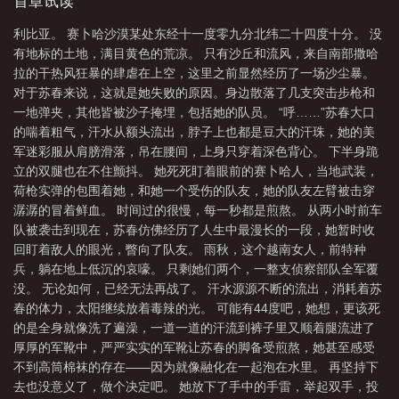
迷彩服从肩膀滑落，吊在腰间，上身只穿着深色背心。下半身跪立
首章试读
件
阿拉伯之春完整版播放
阿拉伯之春发生在哪一年
阿拉伯之春对伊朗影
的双腿也在不住颤抖。她死死盯着眼前的赛卜哈人，当地武装，荷
利比亚。 赛卜哈沙漠某处东经十一度零九分北纬二十四度十分。 没
枪实弹的包围着她...
响
阿拉伯之春国家
阿拉伯之春的根本原因
阿拉伯之春各国现状
阿拉伯
有地标的土地，满目黄色的荒凉。 只有沙丘和流风，来自南部撒哈
之春革命
阿拉伯之春纪录片
阿拉伯之春发生在哪个国家
阿拉伯之春的春是
拉的干热风狂暴的肆虐在上空，这里之前显然经历了一场沙尘暴。
对于苏春来说，这就是她失败的原因。身边散落了几支突击步枪和
什么意思
阿拉伯之春对中国影响
阿拉伯之春百科
阿拉伯之春图片
阿拉
一地弹夹，其他皆被沙子掩埋，包括她的队员。 “呼……”苏春大口
伯之春突尼斯
阿拉伯之春后续
阿拉伯之春的真正原因
阿拉伯之春是什么时
的喘着粗气，汗水从额头流出，脖子上也都是豆大的汗珠，她的美
候
阿拉伯之春是怎么回事
阿拉伯之春起因
阿拉伯之春是什么意思
阿拉
军迷彩服从肩膀滑落，吊在腰间，上身只穿着深色背心。 下半身跪
立的双腿也在不住颤抖。 她死死盯着眼前的赛卜哈人，当地武装，
伯之春有哪些国家
阿拉伯之春时间
阿拉伯之春免费观看高清
阿拉伯之春结
荷枪实弹的包围着她，和她一个受伤的队友，她的队友左臂被击穿
束了吗
阿拉伯之春是美国煽动的吗
2011阿拉伯之春
阿拉伯之春 伊
潺潺的冒着鲜血。 时间过的很慢，每一秒都是煎熬。 从两小时前车
朗
阿拉伯之春到阿拉伯之冬说明了什么
阿拉伯之春是哪一年
阿拉伯之春和
队被袭击到现在，苏春仿佛经历了人生中最漫长的一段，她暂时收
美国有关系吗
回盯着敌人的眼光，瞥向了队友。 雨秋，这个越南女人，前特种
阿拉伯之春持续了多久
阿拉伯之春到阿拉伯之冬
阿拉伯之春
兵，躺在地上低沉的哀嚎。 只剩她们两个，一整支侦察部队全军覆
波及国家
阿拉伯之春颠覆了多少国家
阿拉伯之春导火索
阿拉伯之春名字由
没。 无论如何，已经无法再战了。 汗水源源不断的流出，消耗着苏
来
什么是阿拉伯之春
阿拉伯之春影响哪些国家
阿拉伯之春始于哪个国
春的体力，太阳继续放着毒辣的光。 可能有44度吧，她想，更该死
家
阿拉伯之春啥意思
阿拉伯之春突尼斯小贩
阿拉伯之春死亡人数
阿拉
的是全身就像洗了遍澡，一道一道的汗流到裤子里又顺着腿流进了
厚厚的军靴中，严严实实的军靴让苏春的脚备受煎熬，她甚至感受
伯之春叙利亚
阿拉伯之春埃及政变
阿拉伯之夜
阿拉伯之春变阿拉伯之
不到高筒棉袜的存在——因为就像融化在一起泡在水里。 再坚持下
冬
阿拉伯之春纪录片BBC
阿拉伯之春全过程讲解
阿拉伯之春发生了什
去也没意义了，做个决定吧。 她放下了手中的手雷，举起双手，投