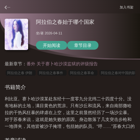
加入书架
阿拉伯之春始于哪个国家
坐
/著 2026-04-11
开始阅读
章节目录
最新章节：
番外 关于赛卜哈沙漠监狱的评级报告
阿拉伯之春 伊朗
阿拉伯之春事件
阿拉伯之春革命
阿拉伯之春对中国的影
响
阿拉伯之冬
阿拉伯之春纪录片
阿拉伯之春颠覆了多少国家
阿拉伯之
书籍简介
春现象
阿拉伯之春的真正原因
阿拉伯之春对中东的影响
阿拉伯之春埃
利比亚。赛卜哈沙漠某处东经十一度零九分北纬二十四度十分。没
及
阿拉伯之春电影免费观看
阿拉伯之春音乐
阿拉伯之春的实质
阿拉伯
有地标的土地，满目黄色的荒凉。只有沙丘和流风，来自南部撒哈
之春的导火索
2011阿拉伯之春
阿拉伯之春是什么时候
阿拉伯之春变阿拉
拉的干热风狂暴的肆虐在上空，这里之前显然经历了一场沙尘暴。
伯之冬
什么是阿拉伯之春
阿拉伯之春和阿拉伯之冬
阿拉伯之春 小
对于苏春来说，这就是她失败的原因。身边散落了几支突击步枪和
一地弹夹，其他皆被沙子掩埋，包括她的队员。“呼……”苏春大口的
贩
阿拉伯之春电影全集在线看
埃及阿拉伯之春
阿拉伯之春为什么会失
喘着粗气，汗水从额头流出，脖子上也都是豆大的汗珠，她的美军
败
阿拉伯之春是什么意思
阿拉伯之春电影
阿拉伯之春到阿拉伯之冬说明了