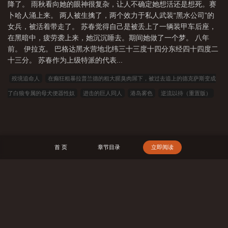
伯之春英文
阿拉伯之春起源于哪个国家
阿拉伯之春 知乎
阿拉伯之春的起
降了。 雨秋看向她的眼神很复杂，让人不确定她想活还是想死。赛
卜哈人涌上来。 两人被生擒了，两个效力于私人武装“黑水公司”的
点是什么
阿拉伯之春伊朗
阿拉伯之春 穆巴拉克
阿拉伯之春十年后中东现
女兵，被活着带走了。 苏春觉得自己是被丢上了一辆装甲车后座，
状
阿拉伯之春突尼斯
阿拉伯之春起点
阿拉伯之春 英文
阿拉伯之春突
在黑暗中，疲劳袭上来，她沉沉睡去。期间她做了一个梦。 八年
尼斯现状
阿拉伯之春原因
阿拉伯之春完整版播放
阿拉伯之春对伊朗影
前。 伊拉克。 巴格达黑水营地北纬三十三度十四分东经四十四度二
十三分。 苏春作为上级特派的代表...
响
阿拉伯之春啥意思
阿拉伯之春为什么会发生
阿拉伯之春时间
阿拉伯
之春发生在哪个国家
阿拉伯之春结束了吗
阿拉伯之春摩洛哥
阿拉伯之春与
殁境追命人
在癫狂粗暴拉普兰德的粗大腥臭肉屌下，被过去追上的德克萨斯变成
美国的关系
阿拉伯之春结束
阿拉伯之春始末
阿拉伯之春的春是什么意
了白狼专属的母犬便器性奴
进击的巨人同人
港岛雾色
逆流以待（重置版）
思
阿拉伯之春是怎么回事
阿拉伯之春 书籍
阿拉伯之春席卷多少国
魅魔降临我身边
奥特娘败北即堕
瘟疫传说：无罪
关于我的妈妈是白毛红瞳
家
阿拉伯之春是谁策划的
阿拉伯之春导火索
伊朗阿拉伯之春
阿拉伯之
的美人coser这件事情
乱伦兄妹与保守妈妈的调教
旅行者空沦为雷电将军与九条
春蔓延中国
阿拉伯之春利比亚局势
阿拉伯之春的起点
阿拉伯之春突尼斯小
裟罗的丝袜足袋狗奴
色情直播里面被双插的女性是妻子？原来她早已经在出差过程
首 页
章节目录
立即阅读
贩
阿拉伯之春成功了吗
阿拉伯之春是哪一年
阿拉伯之春简介
阿拉伯之
中，被两位丑陋雄性调教成喜欢做爱的荡妇便器
御仙有法
我当上帝那些年
与
春的影响
阿拉伯之春和布拉格之春的区别
阿拉伯之春是什么事件
阿拉伯之
瑶瑶的淫荡日常
新人女特工的搾精处刑
寒冷的她
难得上一次邮轮，不开淫趴
春埃及政变
阿拉伯之春和美国有关系吗
阿拉伯之春运动冲击了哪些国家
阿
也太不解风情了吧？
奴马芳华
将美少女coser全部催眠以后大干特干的肥宅
拉伯之春的后果
阿拉伯之春发生了什么
阿拉伯之春图片
阿拉伯之春持续了
搜 索
023小说网
263中文
22看书
穿越小说
00小说网
吾爱小说
三藏小说
多久
看书中文
三三中文网
三四中文
恋上你看书
七八小说
顶点小说
春夏
中文
帝国小说
读者文学
一号小说
福利小说
哥哥小说
雅尔文
瓜瓜