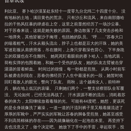
迷彩服从肩膀滑落，吊在腰间，上身只穿着深色背心。下半身跪立
首章试读
什么
阿拉伯之春叙利亚
阿拉伯之春 埃及
阿拉伯之春涉及的国家
阿拉
的双腿也在不住颤抖。她死死盯着眼前的赛卜哈人，当地武装，荷
利比亚。 赛卜哈沙漠某处东经十一度零九分北纬二十四度十分。 没
枪实弹的包围着她...
伯之春对伊朗的影响
阿拉伯之春有哪些国家
阿拉伯之春事件概述
阿拉伯之
有地标的土地，满目黄色的荒凉。 只有沙丘和流风，来自南部撒哈
春巴林
阿拉伯之春发生的原因
阿拉伯之春国家
布拉格之春
阿拉伯之春
拉的干热风狂暴的肆虐在上空，这里之前显然经历了一场沙尘暴。
对于苏春来说，这就是她失败的原因。身边散落了几支突击步枪和
是美国煽动的吗
阿拉伯之春影响
阿拉伯之春起因
阿拉伯之春视频
阿拉
一地弹夹，其他皆被沙子掩埋，包括她的队员。 “呼……”苏春大口
伯之夜
突尼斯阿拉伯之春
阿拉伯之春后续
阿拉伯之春背后隐藏的一
的喘着粗气，汗水从额头流出，脖子上也都是豆大的汗珠，她的美
面
阿拉伯之春 阿拉伯之冬
阿拉伯之春什么意思
阿拉伯之春死亡人
军迷彩服从肩膀滑落，吊在腰间，上身只穿着深色背心。 下半身跪
立的双腿也在不住颤抖。 她死死盯着眼前的赛卜哈人，当地武装，
数
阿拉伯之春的根本原因
阿拉伯之春发生在哪一年
阿拉伯之春免费观看高
荷枪实弹的包围着她，和她一个受伤的队友，她的队友左臂被击穿
清
阿拉伯之春百度百科
阿拉伯之春是好还是坏
阿拉伯之春影响哪些国
潺潺的冒着鲜血。 时间过的很慢，每一秒都是煎熬。 从两小时前车
家
阿拉伯之春全过程讲解
阿拉伯之春各国现状
阿拉伯之春爆发的原
队被袭击到现在，苏春仿佛经历了人生中最漫长的一段，她暂时收
因
回盯着敌人的眼光，瞥向了队友。 雨秋，这个越南女人，前特种
阿拉伯之春始于哪个国家
阿拉伯之春的结果是什么
阿拉伯之春对中国影
兵，躺在地上低沉的哀嚎。 只剩她们两个，一整支侦察部队全军覆
响
阿拉伯之春变成阿拉伯之冬的原因
阿拉伯之春英语
阿拉伯之春纪录片
没。 无论如何，已经无法再战了。 汗水源源不断的流出，消耗着苏
BBC
阿拉伯之春名字由来
阿拉伯之春为什么叫阿拉伯之春
阿拉伯之春变成
春的体力，太阳继续放着毒辣的光。 可能有44度吧，她想，更该死
阿拉伯之冬
阿拉伯之春后各国现状
阿拉伯之春名词解释
阿拉伯之春为什么
的是全身就像洗了遍澡，一道一道的汗流到裤子里又顺着腿流进了
厚厚的军靴中，严严实实的军靴让苏春的脚备受煎熬，她甚至感受
变成阿拉伯之冬
阿拉伯之春百科
阿拉伯之春背景
阿拉伯之春爆发于哪一
不到高筒棉袜的存在——因为就像融化在一起泡在水里。 再坚持下
年
阿拉伯之春波及国家
阿拉伯之春美国
阿拉伯之春到阿拉伯之冬
阿拉
去也没意义了，做个决定吧。 她放下了手中的手雷，举起双手，投