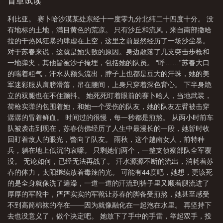
迷彩服从肩膀滑落，吊在腰间，上身只穿着深色背心。下半身跪立
首章试读
响
阿拉伯之春美国
阿拉伯之春导火索
阿拉伯之夜
阿拉伯之春起源于哪
的双腿也在不住颤抖。她死死盯着眼前的赛卜哈人，当地武装，荷
利比亚。 赛卜哈沙漠某处东经十一度零九分北纬二十四度十分。 没
枪实弹的包围着她...
个国家
阿拉伯之春名词解释
阿拉伯之春起点
阿拉伯之冬
阿拉伯之春纪
有地标的土地，满目黄色的荒凉。 只有沙丘和流风，来自南部撒哈
录片
阿拉伯之春变成阿拉伯之冬的原因
阿拉伯之春发生了什么
阿拉伯之春
拉的干热风狂暴的肆虐在上空，这里之前显然经历了一场沙尘暴。
对于苏春来说，这就是她失败的原因。身边散落了几支突击步枪和
是什么意思
阿拉伯之春背后隐藏的一面
阿拉伯之春摩洛哥
阿拉伯之春是美
一地弹夹，其他皆被沙子掩埋，包括她的队员。 “呼……”苏春大口
国煽动的吗
阿拉伯之春持续了多久
阿拉伯之春的起点是什么
阿拉伯之春原
的喘着粗气，汗水从额头流出，脖子上也都是豆大的汗珠，她的美
因
阿拉伯之春变成阿拉伯之冬
阿拉伯之春啥意思
阿拉伯之春对中国影
军迷彩服从肩膀滑落，吊在腰间，上身只穿着深色背心。 下半身跪
立的双腿也在不住颤抖。 她死死盯着眼前的赛卜哈人，当地武装，
响
阿拉伯之春为什么会失败
阿拉伯之春成功了吗
阿拉伯之春为什么变成阿
荷枪实弹的包围着她，和她一个受伤的队友，她的队友左臂被击穿
拉伯之冬
阿拉伯之春的结果是什么
阿拉伯之春结束
阿拉伯之春的实
潺潺的冒着鲜血。 时间过的很慢，每一秒都是煎熬。 从两小时前车
质
阿拉伯之春席卷多少国家
阿拉伯之春颠覆了多少国家
阿拉伯之春电影免
队被袭击到现在，苏春仿佛经历了人生中最漫长的一段，她暂时收
费观看
回盯着敌人的眼光，瞥向了队友。 雨秋，这个越南女人，前特种
阿拉伯之春的影响
阿拉伯之春革命
阿拉伯之春是怎么回事
阿拉
兵，躺在地上低沉的哀嚎。 只剩她们两个，一整支侦察部队全军覆
伯之春结束了吗
阿拉伯之春有哪些国家
突尼斯阿拉伯之春
阿拉伯之春完整
没。 无论如何，已经无法再战了。 汗水源源不断的流出，消耗着苏
版播放
阿拉伯之春突尼斯
阿拉伯之春死亡人数
阿拉伯之春始于哪个国
春的体力，太阳继续放着毒辣的光。 可能有44度吧，她想，更该死
家
阿拉伯之春为什么叫阿拉伯之春
阿拉伯之春什么意思
什么是阿拉伯之
的是全身就像洗了遍澡，一道一道的汗流到裤子里又顺着腿流进了
厚厚的军靴中，严严实实的军靴让苏春的脚备受煎熬，她甚至感受
春
埃及阿拉伯之春
阿拉伯之春的根本原因
伊朗阿拉伯之春
阿拉伯之春
不到高筒棉袜的存在——因为就像融化在一起泡在水里。 再坚持下
变阿拉伯之冬
阿拉伯之春 书籍
阿拉伯之春影响哪些国家
阿拉伯之春时
去也没意义了，做个决定吧。 她放下了手中的手雷，举起双手，投