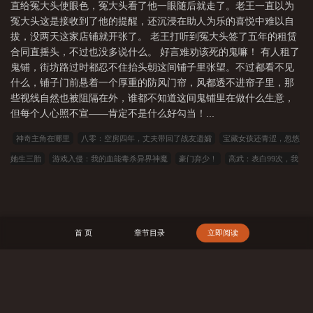
直给冤大头使眼色，冤大头看了他一眼随后就走了。老王一直以为
冤大头这是接收到了他的提醒，还沉浸在助人为乐的喜悦中难以自
拔，没两天这家店铺就开张了。 老王打听到冤大头签了五年的租赁
合同直摇头，不过也没多说什么。 好言难劝该死的鬼嘛！ 有人租了
鬼铺，街坊路过时都忍不住抬头朝这间铺子里张望。不过都看不见
什么，铺子门前悬着一个厚重的防风门帘，风都透不进帘子里，那
些视线自然也被阻隔在外，谁都不知道这间鬼铺里在做什么生意，
但每个人心照不宣——肯定不是什么好勾当！...
神奇主角在哪里
八零：空房四年，丈夫带回了战友遗孀
宝藏女孩还青涩，忽悠
她生三胎
游戏入侵：我的血能毒杀异界神魔
豪门弃少！
高武：表白99次，我
升到满级
开局皇帝：我爆杀五万大军！
深恩不负
被污蔑当天，反手编辑大帝
背景！
特种兵：军中女阎王
穿成残疾男主怎么走剧本？
反派模拟：开局被挖
走至尊帝骨
六代机落后？鹰酱直呼人言否？
斗罗之龙枪逆世
凡人望仙
神格
首 页
章节目录
立即阅读
觉醒，我在749斩妖除魔
开局骗到绝色娘子，我软饭硬吃
神秘复苏之诡相无间
娇贵
弇山录
023小说网
263中文
22看书
穿越小说
00小说网
吾爱
小说
三藏小说
看书中文
三三中文网
三四中文
恋上你看书
七八小说
搜 索
顶点小说
春夏中文
帝国小说
读者文学
一号小说
福利小说
哥哥小