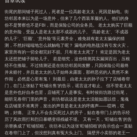
随意做了一个梦，梦里他被解梦师这样那样，他哭着求饶都没用。
首章试读
攻
解梦无限免费阅读
解梦无限txt
解梦无限by榆鱼
噩梦惊醒，林随意拿烟的手微微颤抖。随即带上了存款去找解梦师
街尾的那间铺子死过人，死者是一位高龄老太太，死因是触电。街
解梦。别人惊恐：“大师！我梦见一条蛇将我困住，我的脑袋被一口
坊邻居本来以为是一场意外，但来了几个西装革履的人。他们的身
吞掉。”林随意惊恐：“大……大师，我梦见我被你困住，我的身体被
份不是警察也不是FBI，而是保险公司的业务员。 老太太购买了巨额
你一口吞掉。”—解梦师对待客人一视同仁梦境凶险万分，非不可
的意外险，受益人是老太太那不成器的儿子。 ‘高龄老太’、‘不成器
解，不会轻易入梦。当他看向林随意时。嗯。“得入梦。”林随意害
的儿子’、‘巨额’、‘意外险’等元素齐全，难免就有老太太骗保的猜
怕：“要……要钱吗？”解梦师：“你要多少。”林随意：“……”等等，
测，不然好端端地怎么就触电了呢？ 漏电的电热毯没有引发火灾，
好像有哪里不对劲。林随意（受）×楼唳（攻）WB：@晋江榆鱼鱼
家里所有的一切全都完好不损。只有老太太死了！ 肯定是因为老太
鱼【副本是噩梦】【主中式恐怖】【微恐】（或许）【传统无限
太还想把铺子留给儿子。 若是细究，这份猜测其实漏洞百出，压根
流】
经不住推敲。不过猜测还是在街坊邻居间发酵，只因保险公司最终
并未赔付，并且老太太的儿子始终未露面，那样恶劣的人竟然不来
作闹，必然是心里有鬼！ 到最后，由老太太的孙子拉下了店铺卷帘
门，在门上张贴了‘旺铺出售’的告示，谣言这才歇止。 但不管老太太
是意外也好自杀也罢，店铺死了人是事实。有时候街坊路过街尾，
能听见卷帘门里的声音，街坊都说这是老太太没能如愿以偿，鬼魂
在店铺里不肯离开，发出的声音是老太太的呼痛声——哎哟，哎
哟，好痛。 正常人不会去买死过人的房子，贴在卷帘门上的告示经
历了风吹雨打和烈日暴晒变得残破不堪。 又有一天，‘旺铺出售’的告
示替换成了‘旺铺招租’。街坊本以为这张‘旺铺招租’的告示也会一直贴
在卷帘门上了，但没想到真有冤大头上门。 隔壁开小卖部的老王一