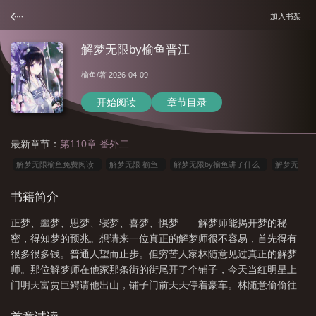
加入书架
解梦无限by榆鱼晋江
榆鱼
/著 2026-04-09
开始阅读
章节目录
最新章节：
第110章 番外二
解梦无限榆鱼免费阅读
解梦无限 榆鱼
解梦无限by榆鱼讲了什么
解梦无
限by榆鱼百度
解梦无限全文免费阅读
解梦无限TXT
解梦无限榆鱼
书籍简介
TXT
解梦无限by榆鱼笔趣阁
解梦无限by榆鱼txt
解梦无限by榆鱼免费阅
正梦、噩梦、思梦、寝梦、喜梦、惧梦……解梦师能揭开梦的秘
读
解梦无限晋江
解梦无限榆鱼全文免费阅读
梦想无限大
解梦无限榆鱼
密，得知梦的预兆。想请来一位真正的解梦师很不容易，首先得有
笔趣阁
解梦无限by榆鱼TXT
解梦无限讲的什么
解梦无限by榆鱼he还是
很多很多钱。普通人望而止步。但穷苦人家林随意见过真正的解梦
be
解梦无限
解梦无限by榆鱼晋江
解梦[无限
解梦无限by榆鱼结局是he
师。那位解梦师在他家那条街的街尾开了个铺子，今天当红明星上
门明天富贾巨鳄请他出山，铺子门前天天停着豪车。林随意偷偷往
吗
解梦无限流
解梦无限流免费阅读
解梦无限榆鱼剧情解析
解梦无限
铺子里一瞥，看见那位解梦师，苍白、清冷、破碎……当天晚上林
by榆鱼全文
解梦无限by榆鱼好看吗
解梦无限流榆鱼
解梦无限by榆鱼谁是