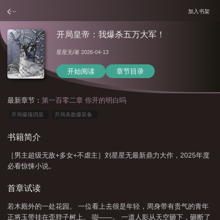
加入书架
开局皇帝：我爆杀五万大军！
星星无
/著 2026-04-13
开始阅读
章节目录
最新章节：
第一百零二章 你开的明白吗
开局爆揍四皇
开局杀敌爆装备
书籍简介
［男主超级无敌+多女+不虐主］刘星星无最新鼎力大作，2025年度
必看惊悚小说。
首章试读
若木殿外的一处花园。 一位看上去很是年轻，周身带有贵气的青年
正将玉带挂在歪脖子树上。 嘭——。 一道人影从天空砸下，砸断了