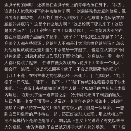
歪脖子树的同时，还将挂在歪脖子树上的青年给压在身下。 “我去，
谁家好人把我家楼下的井盖给偷了啊！” 刘启摇晃着发晕的脑袋，视
线向着四周望去。 然后刘启整个人都愣住了，他难道不是应该在黑
黢黢的井底吗？ 这是个什么地方啊？ “这是给我干哪儿来了！这还
是国内吗？” ［叮！宿主不要怕！我来助你！］ 一道黄风大圣的声
音在刘启的脑子里面响了起来。 “统子？” “所以我这是穿越了？” 刘
启整个人都有些懵逼，穿越的人不都是让大运给撞穿越的吗？ 怎么
到他这里就成被没盖井盖的下水道给干穿越了。 也是在从震惊中回
过神来后，刘启才感觉自己屁股下面软软的。 刘启低头一看，整个
人都吓得跳了起来。 任谁在低头发现自己屁股下面坐着一个死人，
都会吓一跳吧。 “这是怎么回事？统子，不会是我砸死他的吧？”
［叮！不是，在宿主来之前他就已经上吊死了。］ “那就好。” 刘启
松了一口气道。 “陛下～！陛下～！” “陛下你就别在藏着掖着了快出
来吧。” 一道听上去就能知道说话的人是一个狐媚子的声音从若木殿
内响起。 在听到了这一道声音之后，冷汗瞬间布满了刘启的额头。
从殿内那一名女子话语中，以及这一名青年身穿的服饰中，刘启推
测除了和自己待在一起的尸体生前有极大的可能是一位皇帝。 一想
到自己和皇帝的尸体待在一起，还正好被别人发现，那么就相当于
泥巴掉裤裆不是屎也是屎了。 刘启真正意义上的遭遇了有史以来最
大的危机。 他仿佛看到了自己被刀斧手大卸八块的场景。 ［叮！宿