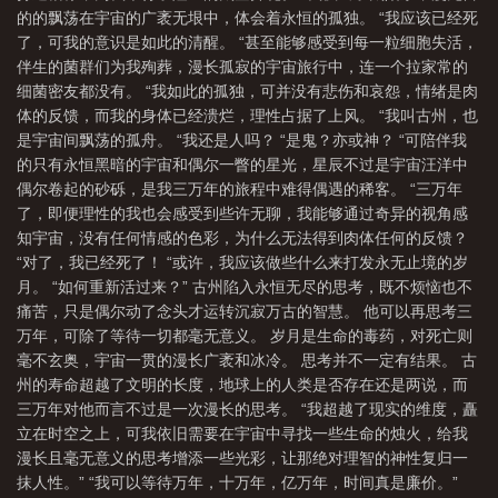
的的飘荡在宇宙的广袤无垠中，体会着永恒的孤独。 “我应该已经死
的
死后三万年完本TXT
死后三万年笔趣阁免费
倒后三千年不腐
死后
了，可我的意识是如此的清醒。 “甚至能够感受到每一粒细胞失活，
300年
三万年以后
死后三万年TXT完整版
我死后三百年
死后三万年无
伴生的菌群们为我殉葬，漫长孤寂的宇宙旅行中，连一个拉家常的
防盗无错字
死后三年叫什么
死后三万年TⅹT免费
死后三万年有女主吗
细菌密友都没有。 “我如此的孤独，可并没有悲伤和哀怨，情绪是肉
体的反馈，而我的身体已经溃烂，理性占据了上风。 “我叫古州，也
是宇宙间飘荡的孤舟。 “我还是人吗？ “是鬼？亦或神？ “可陪伴我
的只有永恒黑暗的宇宙和偶尔一瞥的星光，星辰不过是宇宙汪洋中
偶尔卷起的砂砾，是我三万年的旅程中难得偶遇的稀客。 “三万年
了，即便理性的我也会感受到些许无聊，我能够通过奇异的视角感
知宇宙，没有任何情感的色彩，为什么无法得到肉体任何的反馈？
“对了，我已经死了！ “或许，我应该做些什么来打发永无止境的岁
月。 “如何重新活过来？” 古州陷入永恒无尽的思考，既不烦恼也不
痛苦，只是偶尔动了念头才运转沉寂万古的智慧。 他可以再思考三
万年，可除了等待一切都毫无意义。 岁月是生命的毒药，对死亡则
毫不玄奥，宇宙一贯的漫长广袤和冰冷。 思考并不一定有结果。 古
州的寿命超越了文明的长度，地球上的人类是否存在还是两说，而
三万年对他而言不过是一次漫长的思考。 “我超越了现实的维度，矗
立在时空之上，可我依旧需要在宇宙中寻找一些生命的烛火，给我
漫长且毫无意义的思考增添一些光彩，让那绝对理智的神性复归一
抹人性。” “我可以等待万年，十万年，亿万年，时间真是廉价。”