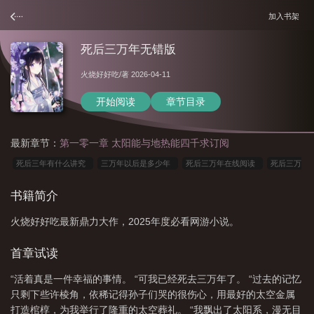
加入书架
死后三万年无错版
火烧好好吃
/著 2026-04-11
开始阅读
章节目录
最新章节：
第一零一章 太阳能与地热能四千求订阅
死后三年有什么讲究
三万年以后是多少年
死后三万年在线阅读
死后三万
年 火烧好好吃
死后三万年百度百科
我已死了三万年
死后三万年被挖出
书籍简介
来
死后三万年被挖出来镇
活了三万年
3万年后
死后三万年逆水
火烧好好吃最新鼎力大作，2025年度必看网游小说。
寒
死后三万年完整版
死后第三年要干什么
死后三万年TXT全文
三万年
后的今天
死后三万年免费阅读
死后三百年复活是什么
死后三万年
首章试读
TXT
死后三万年无错版
死后三千年不倒
三万年后依然是你
死后三万年
“活着真是一件幸福的事情。 “可我已经死去三万年了。 “过去的记忆
免费观看
三万年是多少天
死后三万年被挖出来镇压黑暗动乱
死后三万年笔
只剩下些许棱角，依稀记得孙子们哭的很伤心，用最好的太空金属
趣阁
三万年后会发生什么
死了三百年复活是什么
死后三万年被挖出来
打造棺椁，为我举行了隆重的太空葬礼。 “我飘出了太阳系，漫无目