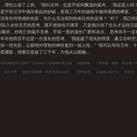
理性占据了上风。 “我叫古州，也是宇宙间飘荡的孤舟。 “我还是人吗？
是宇宙汪洋中偶尔卷起的砂砾，是我三万年的旅程中难得偶遇的稀客。 
没有任何情感的色彩，为什么无法得到肉体任何的反馈？ “对了，我已经
 古州陷入永恒无尽的思考，既不烦恼也不痛苦，只是偶尔动了念头才运转沉
的毒药，对死亡则毫不玄奥，宇宙一贯的漫长广袤和冰冷。 思考并不一定
年对他而言不过是一次漫长的思考。 “我超越了现实的维度，矗立在时
添一些光彩，让那绝对理智的神性复归一抹人性。” “我可以等待万年，十
星捕获，绕着它盘旋了三千年，大地火山熔融...
棒和异能的男主影响下主动将自己老婆献给男主操
妖妻倾城
七零辣妻一撒娇，硬汉老公
祖武天尊
我的无限翅膀（我的无限水晶宫）
猎色偷香
从诡秘心脏开始
四合院
数男人盯上玩弄的可怜妇女
羽殇
重伤时被系统绑定性转成为大美人走上SM之路的落魄
说
三藏小说
看书中文
三三中文网
三四中文
恋上你看书
七八小说
顶点小说
冰小说
红色文学
爱看文学
金瓜小说
3Q中文
中文小说
可心文学
王者小说
小说
冰雪小说
泼墨中文
全本小说
山河小说
冰冰小说
神话小说
九二书苑
小说
元宝小说
词典小说
言情小说
夜色文学
易小说
雨雨小说
中山小说
说
捏破小说
随梦小说
第一版主
爱去小说
完美小说
爱上中文
残月轩小说网
说网
笔趣子小说
乐趣小说
硝烟文学
君子博客
二五零书苑
笔下中文
九曲小