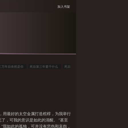
加入书架
三万年后依然是你
死后第三年要干什么
死后
万年百度百科
三万年后会发生什么
死后三年
三万年后的今天
我已死了三万年
死后三万
无错字
死后三万年免费阅读
死后三万年笔趣
心，用最好的太空金属打造棺椁，为我举行
死了，可我的意识是如此的清醒。 “甚至
 “我如此的孤独，可并没有悲伤和哀怨，