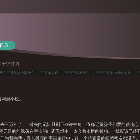
目录
四千求订阅
死了三百年复活是什么
三万年以后
死后三年叫什么
死后三万年 火烧好好吃
万年有女主吗
活了三万年
死后三百年复活是什么
死后三年有什么讲究
死后三
倒后三千年不腐
死后三千年不倒
死后三万年在线阅读
死后三万年TXT完整版
看网游小说。
镇
死后三万年逆水寒
三万年是多少天
死后三万年免费观看
死后三万年无防盗
挖出来镇压黑暗动乱
死后三万年TXT
我死后三百年
死后三万年被挖出来
经死去三万年了。 “过去的记忆只剩下些许棱角，依稀记得孙子们哭的很伤
漫无目的的飘荡在宇宙的广袤无垠中，体会着永恒的孤独。 “我应该已经
们为我殉葬，漫长孤寂的宇宙旅行中，连一个拉家常的细菌密友都没有。