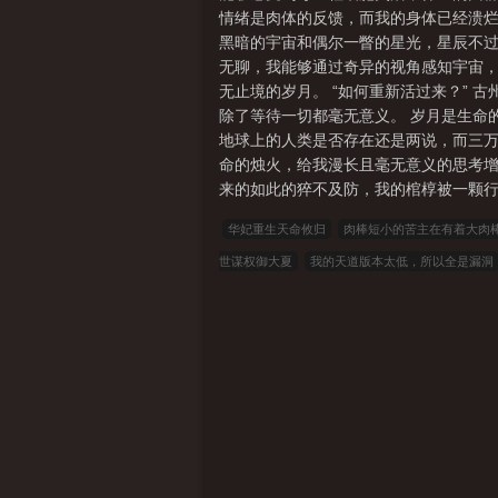
情绪是肉体的反馈，而我的身体已经溃烂，
黑暗的宇宙和偶尔一瞥的星光，星辰不过
无聊，我能够通过奇异的视角感知宇宙，
无止境的岁月。 “如何重新活过来？”
除了等待一切都毫无意义。 岁月是生命
地球上的人类是否存在还是两说，而三万
命的烛火，给我漫长且毫无意义的思考增
来的如此的猝不及防，我的棺椁被一颗行
华妃重生天命攸归
肉棒短小的苦主在有着大肉
世谋权御大夏
我的天道版本太低，所以全是漏洞
遁了
幽岚传奇
离婚以后
因太过美艳怀被无
中文
22看书
穿越小说
00小说网
吾爱小
福利小说
哥哥小说
雅尔文
瓜瓜小说
寒
联盟小说
模特小说
笔趣阁
笔趣阁
顶点
瓜小说
青豆小说
骑士小说
笔趣小说
星星
文
盗墓小说
免费小说
19楼小说
网阅小
说
极品中文
车臣小说
八七书库
UPU小