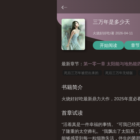
三万年是多少天
火烧好好吃
/著 2026-04-11
开始阅读
章节
最新章节：
第一零一章 太阳能与地热能
死后三万年被挖出来的
死后三万年无错版
三万年完整版
死后三万年TXT全文
死后三
书籍简介
要干什么
死后300年
死后三万年笔趣阁
火烧好好吃最新鼎力大作，2025年度必
年完本TXT
3万年后
死后三万年被挖出来
阁免费
三万年以后是多少年
死后三万年被
首章试读
“活着真是一件幸福的事情。 “可我已
了隆重的太空葬礼。 “我飘出了太阳系，
能够感受到每一粒细胞失活，伴生的菌群