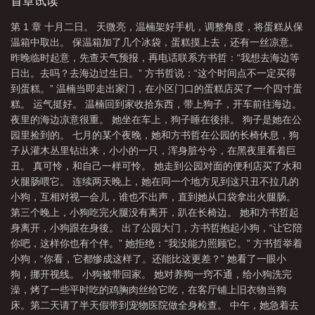
心。父母大发雷霆，怒骂有本事把养育她的钱还回去。她笑了下，
首章试读
心想自己还真有这个本事，她早就不是那个吃不起一顿快餐的人
第 1 章 十月二日。 天微亮，温楠架好手机，调整角度，将蛋糕从保
了。同一天，温楠在与朋友的聚会上遇见了被自己断崖式分手的男
温箱中取出。 保温箱加了几个冰袋，蛋糕摸上去，还有一丝凉意。
友李谦扬。李谦扬似乎忘了她当年提出结婚，转头又反悔的事，立
昨晚临时起意，先查天气预报，再电话联系方书哲：“我想去海边等
马开啓追妻道路。温楠在李谦扬面前极力维持自己曾经温柔友善的
日出。去吗？去海边过生日。” 方书哲说：“这个时间点不一定买得
形象，转头换上锋利的姿态应对父母的招数，见招拆招，不留情
到蛋糕。” 温楠当即走出家门，在小区门口的蛋糕店买了一个四寸蛋
面，节节胜利。却在李谦扬步步紧追下节节败退。直至退无可退。
糕。 运气挺好。 温楠回到家收拾东西，带上狗子，开车前往海边。
内容标签：破镜重圆成长治愈现实其它：成长独立，原生家庭，
夜里的海边凉意很重。 她坐在车上，狗子睡在後排。 狗子是她在公
园里捡到的。 七月的某个夜晚，她和方书哲在公园的长椅休息，狗
子从灌木丛里钻出来，小小的一只，浑身脏兮兮，在黑夜里看着巨
丑。 真可怜，和自己一样可怜。 她走到公园对面的便利店买了水和
火腿肠喂它。 连续两天晚上，她在同一个地方见到这只丑不拉几的
小狗，互相对视一会儿，谁也不出声，直到她从口袋拿出火腿肠。
第三个晚上，小狗吃完火腿没有离开，趴在长椅边。 她和方书哲起
身离开，小狗跟在身後。 出了公园大门，方书哲抱起小狗，“让它陪
你吧，这样你也有个伴。” 她拒绝：“我没能力照顾它。” 方书哲举着
小狗，“你看，它都惨成这样了。还能比这更差？” 她看了一眼小
狗，挪开视线。 小狗被带回家。 她对养狗一窍不通，给小狗洗完
澡，烤了一些平时吃的鸡胸肉丝给它吃，在客厅铺上旧衣物当狗
床。第二天请了半天假带到宠物医院做全身检查。 中午，她急着去