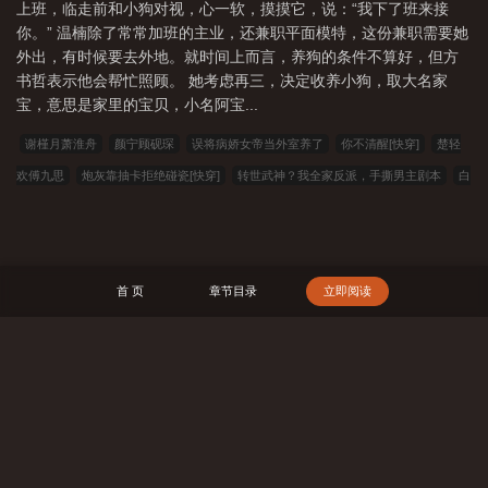
上班，临走前和小狗对视，心一软，摸摸它，说：“我下了班来接
你。” 温楠除了常常加班的主业，还兼职平面模特，这份兼职需要她
外出，有时候要去外地。就时间上而言，养狗的条件不算好，但方
书哲表示他会帮忙照顾。 她考虑再三，决定收养小狗，取大名家
宝，意思是家里的宝贝，小名阿宝...
谢槿月萧淮舟
颜宁顾砚琛
误将病娇女帝当外室养了
你不清醒[快穿]
楚轻
欢傅九思
炮灰靠抽卡拒绝碰瓷[快穿]
转世武神？我全家反派，手撕男主剧本
白
芷柔江玄夜
醉生死
[程惜柳裴璋玉]裴璋玉程惜柳
第五人格：民间队爆杀职业
队
许繁星薄瑾尧
诱吻青梅！乖戾少年弯腰轻哄
天道天骄
踹掉言情男主，勾
搭男频帝王
酣然入局
我的校花女友不可能是恶毒反派！
召唤最弱？开局恶魔
首 页
章节目录
立即阅读
契约天赋拉满
原神我是史莱姆
孟浅月慕容嵊
023小说网
263中文
22看
书
穿越小说
00小说网
吾爱小说
三藏小说
看书中文
三三中文网
三
四中文
恋上你看书
七八小说
顶点小说
春夏中文
帝国小说
读者文学
搜 索
一号小说
福利小说
哥哥小说
雅尔文
瓜瓜小说
寒冰小说
红色文学
爱看文学
金瓜小说
3Q中文
中文小说
可心文学
王者小说
悟空追书
玛雅文学
免费看书
搜读小说
联盟小说
模特小说
笔趣阁
笔趣阁
顶