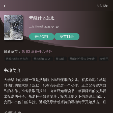
加入书架
未醒什么意思
二句三年
/著 2026-04-10
开始阅读
章节目录
最新章节：
第 83 章番外六番外
将醒未醒怎么形容
梦未醒夜未央
梦未醒
梦醒时分爱未央免费
梦醒已
晚
什么歌词
醒时归梦
醒未迟叶飞白
醒时已暮赏花归意思
醒时如
书籍简介
梦
未醒什么意思
梦醒夜未央什么意思
醒时梦微博
未醒是什么意
大学毕业前温楠一直是父母眼中乖巧懂事的女儿。有多乖呢？就是
思
醒却未得晨光里
梦未醒下一句
醒未初未有泪
未醒的梦什么意
对他们的要求除了沉默，只有点头这麽一个动作。正当父母得意自
思
将醒未醒
未醒已逝
未醒
梦醒未尽2020
醒时已黄昏是什么
己的杰作，准备收取回报时，向来只知道读书，兼职赚钱的女儿冒
歌
醒时已黄昏
未醒的梦
未醒夏初
未醒的意思
醒时什么意思
醒
出叛逆的种子。叛逆种子忽然发芽，极力压制之下仍然破土而出，
妄图冲出他们的掌控。遭遇父母情感虐待的温楠终于开始反击。直
时已暮
到补办户口本，迁走户口的事情暴露，父母才意识到她这次是铁了