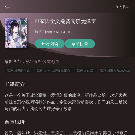
加入书架
世家囚全文免费阅读无弹窗
细书三秋
/著 2026-04-10
开始阅读
章节目录
最新章节：
第165章 公道彰显
世家囚讲的什么
世家囚by无弹窗笔趣阁
世家囚百度
世家囚主角最后怎么
样了
世家囚主要说的是什么
世家囚主要写什么
世家囚的简介和背景
世
书籍简介
家囚在线免费阅读最新章节
世家囚好看吗
世家囚讲的什么故事
世家囚读后
这是一个关于政治联姻与爱恨纠葛的故事。新作品出炉，欢迎大家
感
世家囚全文免费阅读
世家囚全文免费阅读无弹窗
前往番茄小说阅读我的作品，希望大家能够喜欢，你们的关注是我
写作的动力，我会努力讲好每个故事！...
首章试读
景元十四年秋，洛阳城上官府邸。 上官徽初见端木珩那日，满庭丹