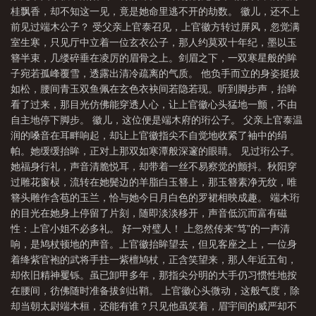
桂飘香，却不知这一见，竟是她命里逃不开的劫数。 徽儿，还不上
前见过端木公子？ 受父亲上官泰召见，上官徽方转过屏风，忽觉满
室生寒，只见厅中立着一位玄衣公子，那人约莫双十年纪，墨以玉
簪半束，几缕碎垂在凌厉的眉骨之上。剑眉之下，一双寒星般的眸
子宛若孤峰覆雪，透露出清冷疏离的气质。 他负手而立的身姿挺拔
如松，腰间青玉双鱼佩在玄色衣袂间若隐若现。听到脚步声，抬眸
看了过来，那目光仿佛能穿透人心，让上官徽心头猛地一颤，不由
自主地停下脚步。 徽儿，这位便是端木府的珩公子。 父亲上官泰温
润的嗓音在耳畔响起，却让上官徽指尖不自觉地收紧了袖中的绢
帕。她缓缓抬眸，正对上那双如寒潭般深邃的眼睛。 见过珩公子。
她福身行礼，声音清脆悦耳，却带着一丝不易察觉的颤抖。秋阳穿
过雕花窗棂，流转在她鬓边的羊脂白玉簪上，那玉簪素净无纹，唯
簪头雕作含苞的玉兰，恰与她今日月白色的罗裙相映成趣。 端木珩
的目光在她身上停留了片刻，随即淡淡移开，声音低沉而富有磁
性：上官小姐不必多礼。 好一对璧人！ 上忽然传来“笃”的一声清
响，是鸠杖顿地的声音。上官徽抬眸望去，但见客座之上，一位身
着绛紫官袍的武将手拄一紫檀鸠杖，正含笑望来，那人年近五旬，
却依旧精神矍铄。虽已卸甲多年，那指尖分明的大手仍习惯性地按
在腰间，彷佛随时准备拔剑出鞘。 上官徽心头微动，这般气度，除
却当朝太尉端木桓，还能有谁？只见他虽笑着，眉宇间的威严却不