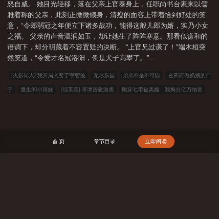
怒自威。 她目光轻移，落在父亲上官泰身上，任职尚书台素来以儒
雅着称的父亲，此刻正微微倾身，清瘦的面容上带着恰到好处的笑
意，“令郎弱冠之年便立下诸多战功，能得这般儿郎为婿，实乃小女
之福。 父亲的声音温润如玉，却让她生了阵阵寒意。那看似谦和的
语调下，却分明藏着不容置疑的决断。 “上官兄过谦了！”端木桓突
然笑道，“令爱才名冠洛阳，倒是犬子高攀了。”...
[火影同人] 我开局入赘了宇智波
无尽乐园
弟弟不是不可以
在蔺府做奶娘的日
子
重生80小辣妹
[综英美] 哥谭密教游戏
刚穿七零被离婚，我掏出亿万物资
[崩铁] 和砂金谈恋爱
龙孙闯都市
她的少年很甜哎
重返十六岁
论咸鱼翻身
的可能性
天才傲慢的修仙世家二小姐竟是变态嗜臭癖母猪
[韩娱同人] 苏糖微微
甜
红色蕾丝带
九国夜雪·早春宴
恶女觉醒，错把重生黑莲花当乖狗
[网王同
首 页
章节目录
立即阅读
人] 和网球DK的互穿日常
我瞎编的功法，你竟然练成了？？
藏高台
023小说
网
263中文
22看书
穿越小说
00小说网
吾爱小说
三藏小说
看书中
文
三三中文网
三四中文
恋上你看书
七八小说
顶点小说
春夏中文
搜 索
帝国小说
读者文学
一号小说
福利小说
哥哥小说
雅尔文
瓜瓜小说
寒冰小说
红色文学
爱看文学
金瓜小说
3Q中文
中文小说
可心文学
王者小说
悟空追书
玛雅文学
免费看书
搜读小说
联盟小说
模特小