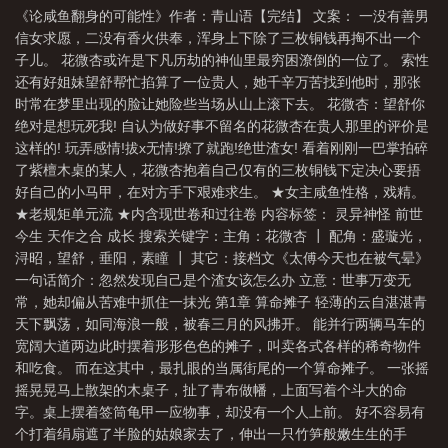
《论咸鱼翻身的可能性》作者：青山语【完结】 文案： 一没有善男
信女求愿，二没有香火供奉，浑身上下除了三枚铜钱再掏不出一个
子儿。 花微杏或许是下凡历劫的神仙里最穷困潦倒的一位了。 索性
还有好姐妹望舒帮忙掐算了一位贵人，她千辛万苦找到他时，那张
时常在梦里出现的脸让她险些当场从山上滚下去。 花微杏：望舒你
绝对是想玩死我! 自认为做好事不留名的花微杏在贵人那里的评价是
这样的! 玩弄感情!拔x无情!撩了就跑!绝世渣女! 看着刚刚一巴掌拍碎
了紫檀木桌的某人，花微杏抱着自己仅有的三枚铜钱下定决心要捂
好自己的小马甲，在对方手下艰难求生。 ★女主咸鱼性格，戏精。
★老规矩单元流 ★内含现世卷和过往卷 内容标签： 灵异神怪 前世
今生 天作之合 成长 搜索关键字：主角：花微杏 ┃ 配角：盛璇光，
浔昭，望舒，垂阳，素瞳 ┃ 其它：接档文《太傅今天也在被气晕》
一句话简介：忽然发现自己是个渣女该怎么办 立意：世事万变无
常，她却偏从苦难中抓住一抹光 第1章 算命摊子 轻薄的云自湛湛青
天下飘荡，如同海浪一般，被春三月的风拂开。 能并行两辆马车的
宽阔大道两边此时摆着形形色色的摊子，叫卖各式各样的稀奇物件
和吃食。 而在这其中，最扎眼的当属街尾的一个算命摊子。 一张摇
摇晃晃马上散架的木桌子，扯了青布做幡，上面写着个斗大的命
字。桌上摆着签筒龟甲一应物事，却没有一个人上前。 好不容易有
个打着绢扇遮了半脸的姑娘家去了，伸出一只竹笋般嫩生生的手