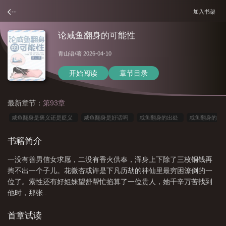
加入书架
论咸鱼翻身的可能性
青山语
/著 2026-04-10
开始阅读
章节目录
最新章节：
第93章
咸鱼翻身是褒义还是贬义
咸鱼翻身是好话吗
咸鱼翻身的出处
咸鱼翻身的
含义
咸鱼翻身的文章
咸鱼翻身的真正含义
咸鱼翻身的特征有哪些
咸鱼
书籍简介
翻身的下一句是什么
论咸鱼翻身的可能性txt
咸鱼翻身的含义是什么
咸鱼
一没有善男信女求愿，二没有香火供奉，浑身上下除了三枚铜钱再
翻身这句话的由来
论闲鱼翻身的可能性
咸鱼翻身例子
咸鱼翻身吗
咸鱼
掏不出一个子儿。花微杏或许是下凡历劫的神仙里最穷困潦倒的一
翻身的真实案例
位了。索性还有好姐妹望舒帮忙掐算了一位贵人，她千辛万苦找到
他时，那张..
首章试读