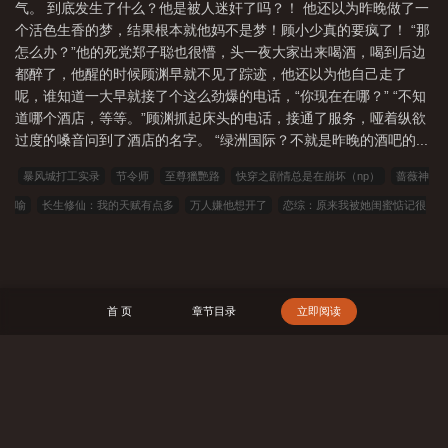
系
债务关系是什么意思
债务关系bydomoto
气。 到底发生了什么？他是被人迷奸了吗？！ 他还以为昨晚做了一
个活色生香的梦，结果根本就他妈不是梦！顾小少真的要疯了！ “那
怎么办？”他的死党郑子聪也很懵，头一夜大家出来喝酒，喝到后边
都醉了，他醒的时候顾渊早就不见了踪迹，他还以为他自己走了
呢，谁知道一大早就接了个这么劲爆的电话，“你现在在哪？” “不知
道哪个酒店，等等。”顾渊抓起床头的电话，接通了服务，哑着纵欲
过度的嗓音问到了酒店的名字。 “绿洲国际？不就是昨晚的酒吧的...
暴风城打工实录
节令师
至尊獵艷路
快穿之剧情总是在崩坏（np）
蔷薇神
喻
长生修仙：我的天赋有点多
万人嫌他想开了
恋综：原来我被她闺蜜惦记很
久了
下一个更乖（NPH）
完美实验
那个男人有点野
纳妾
我一个古董店
长，会点法术很合理
你也是我老婆的梦男吗（NPH）
当黄文作者被迫体验黄文生
活（高h）
（排球少年）排球部的男高们
胡来（NP）
汴京生活日志
被胁迫
首 页
章节目录
立即阅读
的美人
淮南为栀 （校园H 1v1sc）
023小说网
263中文
22看书
穿越小
说
00小说网
吾爱小说
三藏小说
看书中文
三三中文网
三四中文
恋
上你看书
七八小说
顶点小说
春夏中文
帝国小说
读者文学
一号小说
搜 索
福利小说
哥哥小说
雅尔文
瓜瓜小说
寒冰小说
红色文学
爱看文学
金瓜小说
3Q中文
中文小说
可心文学
王者小说
悟空追书
玛雅文学