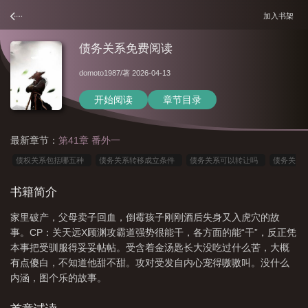
加入书架
债务关系免费阅读
domoto1987
/著 2026-04-13
开始阅读
章节目录
最新章节：
第41章 番外一
债权关系包括哪五种
债务关系转移成立条件
债务关系可以转让吗
债务关
系属于什么法律关系
债务关系domoto1987
合同关系与债权债务关系
共同
书籍简介
债务人如何解除债务关系
债务关系属于法律关系吗
债务关系广播剧百度
债
家里破产，父母卖子回血，倒霉孩子刚刚酒后失身又入虎穴的故
务关系是什么
债务关系是什么关系
债务关系起诉流程
债务关系广播剧免费
事。CP：关天远X顾渊攻霸道强势很能干，各方面的能“干”，反正凭
听
债务关系txt全本
债务关系的成立条件
债务关系成立的条件
债务关
本事把受驯服得妥妥帖帖。受含着金汤匙长大没吃过什么苦，大概
系会延续到子女吗
合同关系和债务关系
债务关系bydomato1987
债务关系
有点傻白，不知道他甜不甜。攻对受发自内心宠得嗷嗷叫。没什么
内涵，图个乐的故事。
bydomoto书包
债务关系韩国
债务关系电影在线观看
债务关系双男
主
股东和公司之间的关系是债权债务关系
债务关系在线阅读
债务关系的客