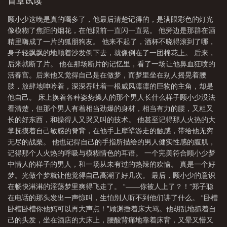
首章试读
体
债务关系by免费阅读
债务关系肉
债务关系1987
债务关系
顾小少这晚是真的喝多了，他最后清楚记得的，是满眼彩色的灯光
domot
债务关系by
债务关系讲的什么
债务关系中担保人应承担什么责
像模糊了焦距的烟花，在他眼前一直闪一直晃。 他旁边是那群在酒
任
债务关系的
债务关系可以转移吗
债务关系几年有效
债务关系 作者
精里嗨成了一片的狐朋狗友。 他来不起了，酒杯不晓得滚到了哪，
身子轻飘飘的地顺着沙发倒下去，就像倒在了一团棉花上。 后来，
domoto1987
债务关系和债权关系有什么区别
债务关系律师怎么收费
债务
后来就断了片。 他在那场断片的记忆里，看了一场让他鼻血狂喷的
关系by阿司匹林讲什么
债务关系 顾渊关天远
债权债务关系
债务关系的诉
活春宫。后来他又觉得自己是在做梦，而梦里坐在别人摇晃着腰
讼时效
债务关系终止证明怎么写
A企业法人代表甲与B企业有债务关系
债
肢，放肆地呻吟着，深深吞吐着一根威风凛凛的巨物的主角，却是
他自己。 床上换着各种姿势操人的那个男人长什么样子顾小少没法
务关系会转移到亲属吗?
债务关系双方怎么称呼
债务关系转移
债务关系全
看清楚，但那个男人有着相当劲爆的身材，相当有力的腰，又粗又
文免费阅读
债务关系的客体是什么
债务关系推荐完结免费阅读无弹窗
债务
长的好东西，和操得人又哭又叫的技术。 他甚至记得那人火热的大
关系叫什么
债务关系domoto1987原著
债务关系的认定
债务关系广播剧讲
掌抚摸着自己敏感的脊背，在他手上摩挲游走的触感，带给他无穷
的什么
无尽的战栗。 他也记得自己的手指所描绘的男人健实性感的腹肌，
债务关系多久失效
债务关系结清的约定合法吗
债务关系txt
债
记得那个人火热的呼吸与模糊情色的耳语。 一个完美符合顾小少梦
务关系漫画免费阅读
债务关系by domot1987讲的什么
债务关系法院会判多久
中情人的样子的男人，和一场从未有过的热辣的欢愉。 真是一个好
之内归还
债务关系的构成
债务关系广播剧
债务关系 顾渊
所有的有价
梦。光做个梦就让他觉得自己高潮了好几次。 最后，顾小少的意识
证券都表示一种债权债务关系
债权和债务关系
什么是债权债务关系
债务关
在畅快淋淋的淫荡梦里爽得飞走了。 “——你被人上了？！”郑子聪
在电话的那头发出一声惊叫，生怕别人听不到他们讲了什么。 “卧槽
系by双男主免费阅读
债务关系domoto1987笔趣阁
债务关系顾渊关天远
债
卧槽卧槽你他妈可以再大声点！”顾渊捶着床大骂。他胡乱地抓着自
务关系免费阅读
怎么判定夫妻共同债务关系
非因合同产生的债权债务关
己的头发，坐在酒店的大床上，腰酸背痛地靠着床背，又晕又懵又