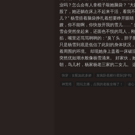
业吗？怎么会有人拿棍子敲她脑袋？ “
股了，她还躺在床上不起来干活，看我不
儿？” 杨雪捂着脑袋挣扎着想要睁开眼睛
嫂，你不能啊，你快放开我的雪儿……”
雪会突然坐起来，还面色不悦的骂人，刚
掐，嘴里还骂骂咧咧的：“臭丫头，胆子
只是杨雪到底是低估了此刻的身体状况，
着周围的环境。 却现她身上盖着一床破
突然优如潮水般像杨雪涌来。 好家伙，
朝，鸟儿村，杨家杨老三家的二女儿。 这个
快穿：女配如此多娇
发疯卧底横行星际[穿书]
神荒塔
陪玩主播，点我的老板全嗨了！
读心
副业火爆全球
回收金手指，从六零开始
女配
热播年代短剧吃瓜[七零]
023小说网
263中文
中文
帝国小说
读者文学
一号小说
福利小
追书
玛雅文学
免费看书
搜读小说
联盟小
库
六四小说
顶点小说
功夫小说
瓜瓜小说