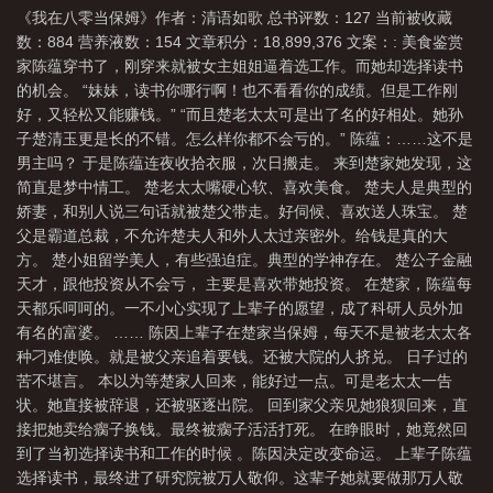
《我在八零当保姆》作者：清语如歌 总书评数：127 当前被收藏
数：884 营养液数：154 文章积分：18,899,376 文案：: 美食鉴赏
家陈蕴穿书了，刚穿来就被女主姐姐逼着选工作。而她却选择读书
的机会。 “妹妹，读书你哪行啊！也不看看你的成绩。但是工作刚
好，又轻松又能赚钱。” “而且楚老太太可是出了名的好相处。她孙
子楚清玉更是长的不错。怎么样你都不会亏的。” 陈蕴：……这不是
男主吗？ 于是陈蕴连夜收拾衣服，次日搬走。 来到楚家她发现，这
简直是梦中情工。 楚老太太嘴硬心软、喜欢美食。 楚夫人是典型的
娇妻，和别人说三句话就被楚父带走。好伺候、喜欢送人珠宝。 楚
父是霸道总裁，不允许楚夫人和外人太过亲密外。给钱是真的大
方。 楚小姐留学美人，有些强迫症。典型的学神存在。 楚公子金融
天才，跟他投资从不会亏， 主要是喜欢带她投资。 在楚家，陈蕴每
天都乐呵呵的。一不小心实现了上辈子的愿望，成了科研人员外加
有名的富婆。 …… 陈因上辈子在楚家当保姆，每天不是被老太太各
种刁难使唤。就是被父亲追着要钱。还被大院的人挤兑。 日子过的
苦不堪言。 本以为等楚家人回来，能好过一点。可是老太太一告
状。她直接被辞退，还被驱逐出院。 回到家父亲见她狼狈回来，直
接把她卖给瘸子换钱。最终被瘸子活活打死。 在睁眼时，她竟然回
到了当初选择读书和工作的时候 。陈因决定改变命运。 上辈子陈蕴
选择读书，最终进了研究院被万人敬仰。这辈子她就要做那万人敬