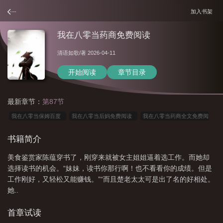
加入书架
我在八零当药商免费阅读
清语如歌
/著 2026-04-11
开始阅读
章节目录
最新章节：
第87节
我在八零当保姆百度
我在八零当后妈免费阅读
我在八零当药商全文免费阅
读
我在八零当药商免费全部目录
我在八零当保姆 清语如歌txt
我在八零当
书籍简介
保姆免费阅读
我在八零当保姆番外
我在八零当保姆清越如歌
短剧我在八零
美食鉴赏家陈蕴穿书了，刚穿来就被女主姐姐逼着选工作。而她却
当后妈演员
我在八零当保姆清语如歌
我在八零年代当团宝
我在八零当保姆
选择读书的机会。“妹妹，读书你那行啊！也不看看你的成绩。但是
清语如歌
我在八零当保姆陈蕴
我在八零当药商免费阅读
我在八零当保姆
工作刚好，又轻松又能赚钱。”“而且楚老太太可是出了名的好相处。
TXT百度免费
我在八零当保姆免费
我在八零当首富全文免费阅读
我在八零
她..
当福包全文免费阅读
我在八零养包子全文免费阅读
我在八零当团宠免费阅
首章试读
读
我在八零当保姆txt
我在八零当保姆 笔趣阁
我在八零当保姆全文阅读