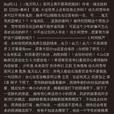
[bg同人] 《（鬼灭同人）富冈义勇不要再想跑掉》作者：城北徐奶
刃富冈义勇死了吗?
鬼灭之刃富冈义勇强吗
鬼灭之刃里的富冈义勇
鬼灭之
奶【完结+番外】 文案: ※这世界上还有容身之所吗？ 佐久间雪华本
刃富冈义勇说过的话
鬼灭之刃的富冈义勇
鬼灭之刃富冈义勇打赢受了重伤不
来可以不用杀鬼的，她本可以顺顺当当过富裕的一生。 可……鬼王
肯
竟然是继父？？ ※鬼杀队……是新的家吗？ 被拜托照顾这个黑发少
年，雪华觉得无论怎样都不能半途而废！ 可是这个少年好像不怎么
喜欢说话的样子！ ※不会让任何人夺走！ 佐久间雪华，想要努力保
护这个温暖的地方！ —————————————— 1.时间线严
谨，全程按照鳄鱼老师主线剧情来，会刀！会刀！会刀！不喜请绕
开 2.尽量避免ooc，原著大部分cp还是会保存（当然除了师兄！）
3.会有私设，对原著进行改动，勿喷勿喷！！会弥补好的！ 4.1v1攻
略师兄原创女主 5.为爱发电！！希望客官老爷们看得开心看得愉快
内容标签： 少年漫 未来架空 史诗奇幻 正剧 主角视角:佐久间雪华
富冈义勇 配角:鬼灭众人 其它：所有人都会出场客官老爷不要着急
一句话简介：全心全意攻略富冈义勇 立意：生必有其义 切莫负之 第
1章 楔子 下雨了。 雪华静静地看着窗外，雨滴争相扑向结实的玻璃
窗，随后化作一滩小小的水渍，顺着前面打下的雨滴滑下，留下了
一道狭长的痕迹。 她有些心疼这些小小的雨滴，四岁的孩童或许没
有消亡的概念，她静静看着水滴顺着玻璃滑槽流下，不知道去往何
处。雨滴接连打落，她只知道，一道雨迹不是终点，很快还会有更
多的雨滴顺流而下。 爸爸不知道去哪里了，他在一个平常的夜晚离