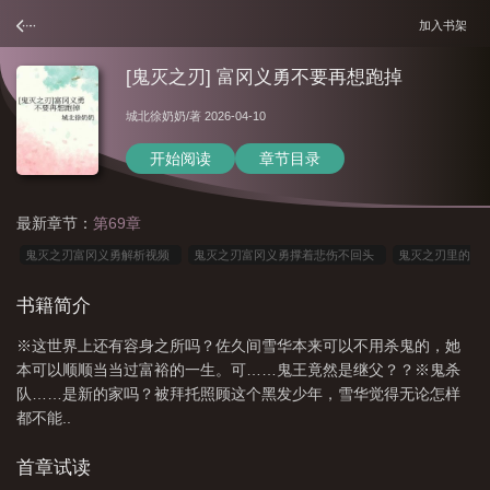
加入书架
[鬼灭之刃] 富冈义勇不要再想跑掉
城北徐奶奶
/著 2026-04-10
开始阅读
章节目录
最新章节：
第69章
鬼灭之刃富冈义勇解析视频
鬼灭之刃富冈义勇撑着悲伤不回头
鬼灭之刃里的
富冈义勇怕不怕痒
鬼灭之刃富冈义勇介绍
鬼灭之刃富冈义勇是什么柱
鬼灭
书籍简介
之刃富冈义勇不是水柱?
鬼灭之刃富冈义勇的千层套路
鬼灭之刃富冈义勇的可
※这世界上还有容身之所吗？佐久间雪华本来可以不用杀鬼的，她
爱瞬间
鬼灭之刃富冈义勇官配是谁
鬼灭之刃里面的富冈义勇
鬼灭之刃富冈
本可以顺顺当当过富裕的一生。可……鬼王竟然是继父？？※鬼杀
义勇最后怎么了
鬼灭之刃中的富冈义勇解说
富冈义勇
鬼灭之刃富冈义勇搞
队……是新的家吗？被拜托照顾这个黑发少年，雪华觉得无论怎样
笑视频大全
鬼灭之刃富冈义勇被讨厌
鬼灭之刃富冈义勇全身图官方图
鬼灭
都不能..
之刃中的富冈义勇长什么样
鬼灭之刃富冈义勇官方人设图
鬼灭之刃富冈义勇厉
首章试读
害吗
鬼灭之刃富冈义勇结局杀了什么鬼
鬼灭之刃富冈义勇人物介绍
鬼灭之