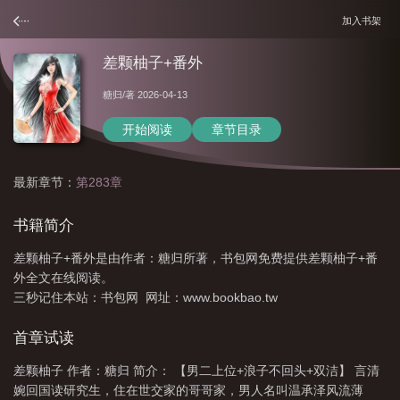
加入书架
差颗柚子+番外
糖归
/著 2026-04-13
开始阅读
章节目录
最新章节：
第283章
书籍简介
差颗柚子+番外是由作者：糖归所著，书包网免费提供差颗柚子+番
外全文在线阅读。
三秒记住本站：书包网 网址：www.bookbao.tw
首章试读
差颗柚子 作者：糖归 简介： 【男二上位+浪子不回头+双洁】 言清
婉回国读研究生，住在世交家的哥哥家，男人名叫温承泽风流薄