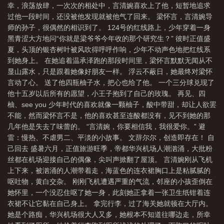
幸，浪荡放肆，一次次的相处中，言清婉喜欢上了他，短暂地追求
过他一段时间，还没被他发现就被他气了回来。 梁怀言，言清婉导
师的孙子，很偶然的相识到了。 124号的红线路上，少年穿着一身
黑青涩大方地问“你就是梁爷爷今年收的那个研究生？” 彼时正值盛
夏，头顶的银杏树叶被风吹得呼呼作响，少年不动声色地把红线系
到她身上。 在她追着温承泽跑的那段时间里，梁怀言默默无闻从不
显山露水，只是跟着她像好朋友一样。 浮云不蔽日，她最终对梁怀
言动了心。 送了他四瓶柚子水，把心也给了他。 一个三分球兑现了
他十五岁以后所有的愿望，小王子抱到了自己的玫瑰。 再见、四
柚、see you 少年时代的喜欢就像一颗柚子，酸中带甜，却让人欲罢
不能，然而梁怀言不是，他的喜欢甚至连酸都没有，见不到她的那
几年他是失去了味蕾的。 “言清婉，你要相信我，我很爱你。” 避
雷：慢热、不虐男二、平淡的小故事。 文辞尔尔，创造即存在！ 自
己回去 盛暑六月，正值旅游旺季，帝都华兴机场人潮汹涌，大批粉
丝都在机场迎接自己的偶像，尖叫声掀翻了屋顶。 言清婉刚从飞机
上下来，被汹涌的人潮带着走，海蓝色的连衣裙胸口上是粘腻腻的
呕吐物，黄白交杂。 刚刚飞机遭遇严重的气流，邻座的小孩歪倒在
她怀里，一个没忍住呕了她一身，此刻她正拿着一张卫生纸钳着连
衣裙不让它黏在自己身上。 拿完行李，过了海关她就顿在大厅内。
她是个路痴，华兴机场很大人又多，她根本不知道往哪边走，所幸