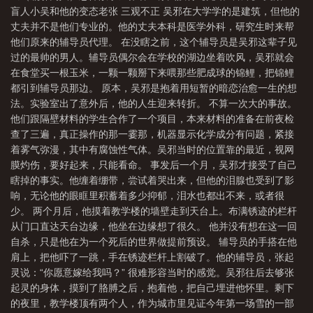
盲人小吴和他的变态老张 三观不正 吴邪在大学学的是建筑，但他的
丈夫并不是他们专业的。他的丈夫本科是医学外科，研究生时来帮
他们原来的辅导员代理。 在没瞎之前，这个辅导员是吴邪这辈子见
过的最帅的男人。辅导员偶尔会在学校的湖边坐着吹风，吴邪就会
在食堂买一根玉米，一颗一颗掰下来喂那些肥成球的锦鲤，把锦鲤
都引到辅导员那边。 原本，吴邪是抱着用短暂的暗恋治愈一生的想
法。实验室出了意外后，他的人生迎来转折。 不算一次大的事故。
他们跟隔壁材料的学生合作了一个项目，本来材料的准备在前夜检
查了三遍，真正操作的那一霎那，机器显示化学成分有问题，紧接
着雾气弥漫，其中有腐蚀性气体。吴邪当时的位置靠的最近，视网
膜灼伤，要好起来，只能看命。 事发后一个月，吴邪才接受了自己
瞎掉的事实。他缠着绷带，尝试着哭出来，但他的泪腺也受到了影
响，无论他的眼眶里积蓄着多少抑郁，泪水也都出不来，或者很
少。 两个月后，他摸着教学楼的墙壁走到天台上。布满锈迹的栏杆
从门口直达天台边缘，他坐在边缘想了很久。 他并没有想在这一回
自杀，只是他在为一个死后的世界做提前预设。 辅导员的手搭在他
肩上，把他吓了一跳，手在锈迹栏杆上割破了。他的辅导员，张起
灵说：“你愿意嫁给我吗？” 很难形容当时的感觉。吴邪往后去够张
起灵的身体，摸到了胳膊之后，抱着他，把自己埋进他怀里。剩下
的夜里，教学楼顶有两个人，作为城市里见证今年第一场雪的一部