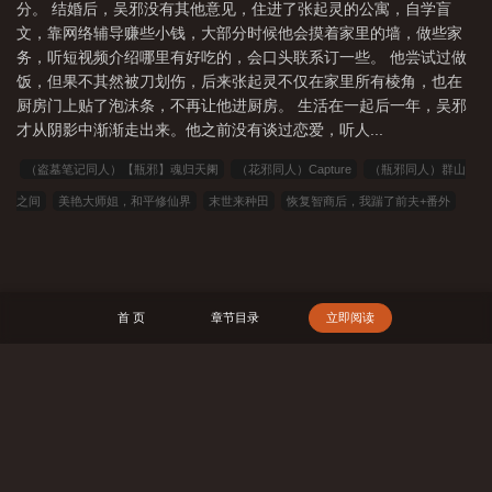
分。 结婚后，吴邪没有其他意见，住进了张起灵的公寓，自学盲
文，靠网络辅导赚些小钱，大部分时候他会摸着家里的墙，做些家
务，听短视频介绍哪里有好吃的，会口头联系订一些。 他尝试过做
饭，但果不其然被刀划伤，后来张起灵不仅在家里所有棱角，也在
厨房门上贴了泡沫条，不再让他进厨房。 生活在一起后一年，吴邪
才从阴影中渐渐走出来。他之前没有谈过恋爱，听人...
（盗墓笔记同人）【瓶邪】魂归天阑
（花邪同人）Capture
（瓶邪同人）群山
之间
美艳大师姐，和平修仙界
末世来种田
恢复智商后，我踹了前夫+番外
小漂亮被阴湿触手怪欺负哭了[无限]
鹤唳长安
（all邪同人）珠姆+番外
一篇
中式恐怖传统无限文
真千金直播算命，众妖鬼跪地求饶
赶海系统：我靠赶海钓鱼
暴富+番外
死对头住进我家后
红海图景+番外
一枝春
这替身老子不当了
首 页
章节目录
立即阅读
开局签到一个吕奉先
我真的没病[无限]
（花邪同人）背对+番外
在末世当救
世主+番外
023小说网
263中文
22看书
穿越小说
00小说网
吾爱小说
三藏小说
看书中文
三三中文网
三四中文
恋上你看书
七八小说
顶点
搜 索
小说
春夏中文
帝国小说
读者文学
一号小说
福利小说
哥哥小说
雅
尔文
瓜瓜小说
寒冰小说
红色文学
爱看文学
金瓜小说
3Q中文
中文
小说
可心文学
王者小说
悟空追书
玛雅文学
免费看书
搜读小说
联