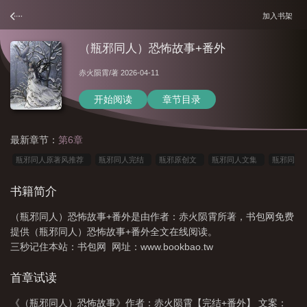
加入书架
（瓶邪同人）恐怖故事+番外
赤火陨霄
/著 2026-04-11
开始阅读
章节目录
最新章节：
第6章
瓶邪同人原著风推荐
瓶邪同人完结
瓶邪原创文
瓶邪同人文集
瓶邪同
人哔哩哔哩
瓶邪同人文原著风推荐
瓶邪原著向同人文推荐
瓶邪原著同人文
书籍简介
晋江
瓶邪同人文原创
瓶邪同人文原著
瓶邪同人完结甜文脱水
瓶邪鬼故
（瓶邪同人）恐怖故事+番外是由作者：赤火陨霄所著，书包网免费
事
瓶邪同人甜文原著风
瓶邪 鬼故事
瓶邪同人小短文
瓶邪同人文哔哩
提供（瓶邪同人）恐怖故事+番外全文在线阅读。
哔哩
瓶邪同人文原著风高质量
瓶邪同人灵异
瓶邪同人文原著风汇总推荐甜
三秒记住本站：书包网 网址：www.bookbao.tw
文
瓶邪同人文原著风
瓶邪同人文原著向推荐
瓶邪同人原著风甜宠
瓶邪
首章试读
同人文长篇
瓶邪同人原著向推荐
瓶邪同人文原著向
瓶邪小故事
瓶邪
(1)
瓶邪同人文大全
《（瓶邪同人）恐怖故事》作者：赤火陨霄【完结+番外】 文案：