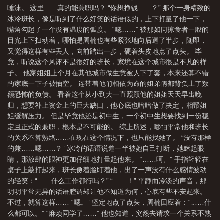
唾沫。 这里……真的能兼职吗？ “你想挣钱……？” 那个一身精致的
冰冷班长，像是听到了什么好笑的话语似的，上下打量了他一下，
嘴角勾起了一个没有温度的弧度。 “嗯……” 被那如同掠食者一般的
目光上下扫动着，哪怕是周楠也有些紧张地向后退了半步，随即，
又觉得这样有些丢人，向前踏出一步，硬着头皮地点了点头。 毕
竟，听说这个风评不是很好的班长，家境在这个城市很是不凡的样
子。 他家姐姐上个月在其他城市做生意被人下了套，本来还算不错
的家底一下子被抽空。 连带着他们相依为命的姐弟俩都背负上了数
额恐怖的负债。 看着这个从小到大一直照顾他的姐姐天天早出晚
归，想要补上资金上的巨大缺口，他心底也暗暗做了决定，相帮姐
姐缓解压力。 但是毕竟他还是初中生，一个初中生想要找到一份稳
定且正式的兼职，根本是不可能的。 综上所述，哪怕平常他和班长
的关系不算熟络……在现在这个情况下，也只能找她了。 “没有那样
的兼……嗯……？” 冰冷的话语说道一半被她自己打断，她眯起眼
睛，那放肆的眼神更加仔细地打量起他来。 “……呵。” 手指轻轻在
桌子上敲打起来，班长侧着脸盯着他，出了一声没有什么感情波动
的轻笑：“……什么工作都行吗？” “……！” 平静而冷淡的声音，那
明明平常无异的话语腔调却让他不知道为何，心底有些不安起来。
不过，就算这样…… “嗯。” 坚定地点了点头，周楠回应着：“……什
么都可以。” “麻烦同学了……” 他也知道，突然去请求一个关系不熟