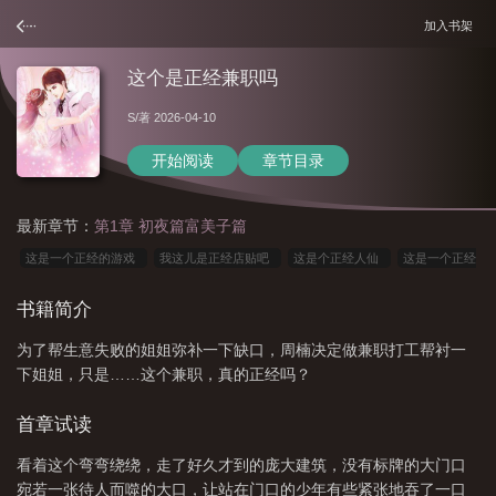
加入书架
这个是正经兼职吗
S
/著 2026-04-10
开始阅读
章节目录
最新章节：
第1章 初夜篇富美子篇
这是一个正经的游戏
我这儿是正经店贴吧
这是个正经人仙
这是一个正经
群[无限流
这是个正经人
我这是正经的店
这是正经大学吗
这是正经大
书籍简介
学吗by宗年笔趣阁
我这是正经店by
这不是什么正经日常
这是个很正经的
为了帮生意失败的姐姐弥补一下缺口，周楠决定做兼职打工帮衬一
场合 是啥意思
这是正经的吗
这是正经游戏
这是正经大学吗TXT
这是
下姐姐，只是……这个兼职，真的正经吗？
一个正经的群
是正经啊
这个是正经兼职吗英文翻译
这是个正经文
首章试读
看着这个弯弯绕绕，走了好久才到的庞大建筑，没有标牌的大门口
宛若一张待人而噬的大口，让站在门口的少年有些紧张地吞了一口