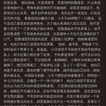
的游走着。 他玩游戏，不是强度党，而是纯粹的颜值党，什么角色
好看他抽什么，男角色那是绝对不可能抽的，就算是强度逆天，也
跟他没什么关系。 顺手划开角色列表，优菈化作一道流光，幻化在
提瓦特大陆。 看着优菈白嫩的小脸，小天不由得咽了一口唾沫。 这
可是自己最喜欢的原神角色，为了抽出来满命六加五优菈，他可是
撸小贷花了一万多块钱才抽出来的。 把脸庞贴在手机屏幕上，似乎
是想要感受一下里面角色的温度，但是最终小天也只是遗憾的叹了
口气。 想要感受到里面的温度，还是痴人说梦的，他能够感受到
的，也就只有自己滚烫的手机屏幕。 “妈的，破手机，早晚换了它，
到时候买个苹果十五，美滋滋。”小天愤愤不平的把手里的手机摔在
床上，却又赶紧心疼的拿了起来。 手机要是摔坏了，他可没办法玩
自己心爱的原神了。 不过他的床，黏糊糊的，小两年没有换过床单
被褥了，都已经黑黏了，手机摔在上面，染上了一层污垢。 他自己
倒是不甚在意，随意的擦了擦手机屏幕，踢开床边的卫生纸，就朝
着外面走去。 外面阳光刺眼，小天习惯性的佝偻着身子，明明是一
米七六的身高，活像是一个一米六的猴子，他自己倒是不甚在意，
还自认为自己的动作很是帅和潇洒。 只是偶尔跟女孩交错过的时
候，他都忍不住偏过头去，好似不敢直视女孩的眼睛。 这也是他这
类宅男的通病，平常的时候可能是好好的，但是只要是面对一个长
得稍微好看点的女生，就害羞脸红说不出一句完整的话。 喜茶出了