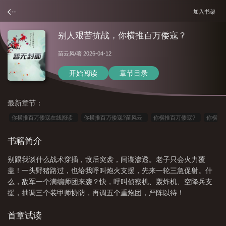
加入书架
别人艰苦抗战，你横推百万倭寇？
苗云风
/著 2026-04-12
开始阅读
章节目录
最新章节：
你横推百万倭寇在线阅读
你横推百万倭寇?苗风云
你横推百万倭寇?
你横
推百万倭寇?陈峰
你横推百万倭寇
别人艰苦抗战
你横推百万倭寇怎么办
书籍简介
别跟我谈什么战术穿插，敌后突袭，间谍渗透。老子只会火力覆
盖！一头野猪路过，也给我呼叫炮火支援，先来一轮三急促射。什
么，敌军一个满编师团来袭？快，呼叫侦察机、轰炸机、空降兵支
援，抽调三个装甲师协防，再调五个重炮团，严阵以待！
首章试读