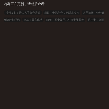
内容正在更新，请稍后查看...
视频多彩：给古人看红色震撼
崩铁：卡池角色，给玩家发刀
太子流放，锦鲤婢
女随行超旺他
盗墓：天官赐祸
86年：五个嫂子八个孩子要我养
尸生子，鬼擡
棺
河边茅草屋的秘密
诡道度厄：我在诡异世界超度成神
直播撞诡，我是午夜
打更人
《等风轻抚你》温楠池靳
闲聊东北邪乎事
慕风雪影诀
盗贼游戏：从
获得基德卡片开始
恋爱合约结束，我和前任妹妹闪婚了
重生：缔造商业帝国
抗日：从北上抗日第二先遣队开始
说好全民争霸，你搞垄断什么意思
和中也死
别前揣崽了
逆天魔尊：重生归来，镇压万界
她死后，全家追悔莫及！
023小说
网
263中文
22看书
穿越小说
00小说网
吾爱小说
三藏小说
看书中
文
三三中文网
三四中文
恋上你看书
七八小说
顶点小说
春夏中文
帝国小说
读者文学
一号小说
福利小说
哥哥小说
雅尔文
瓜瓜小说
寒冰小说
红色文学
爱看文学
金瓜小说
3Q中文
中文小说
可心文学
王者小说
悟空追书
玛雅文学
免费看书
搜读小说
联盟小说
模特小
说
笔趣阁
笔趣阁
顶点小说
冰雪小说
泼墨中文
全本小说
山河小说
冰冰小说
神话小说
九二书苑
四书库
六四小说
顶点小说
功夫小说