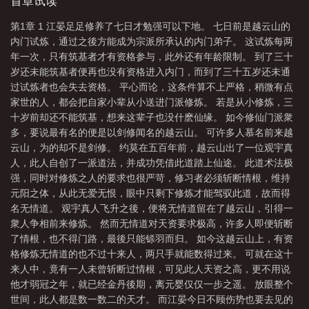
只会两看生厌。偏偏作为一个阴阳之躯，江晏时常燥热难耐，眼看
首章试读
前後两条路都走不通，他只能选择去黑市买一只奴隶。Tag列表：原
第1章 1 江晏足足修养了七日才勉强可以下地。 七日前是越云山的
创小说丶BL丶长篇丶完结丶古代丶双性丶NP丶荤素均衡
内门试炼，通过之後方能成为宗派所承认的内门弟子。 这试炼每两
年一次，只有筑基者才有资格参与，此外还有年龄限制。 到了三十
岁还未能筑基者便再也没有资格进入内门，而到了三十五岁还未通
过试炼者也会失去资格。 平心而论，这条件算不上严格，稍微有点
家世的人，都会把自家小辈从小送进门派修炼。 若是从小修炼，三
十岁前却还不能筑基，想来这辈子也没什麽仙缘。 如今修仙门派衆
多，要说最有名的便是以剑修闻名的越云山。 可许多人慕名前来越
云山，为的却不是剑修。 约莫在五百年前，越云山出了一位观宇真
人，此人自创了一派道法，并成功凭借此道踏上仙途。 此道术法极
强，同时对修炼之人的要求也很严苛，修习者必须斩断情根，维持
元阳之体，从此无爱无恨，眼中只剩下修炼才能驾驭此道，故而得
名无情道。 观宇真人飞升之後，便将无情道留在了越云山，引得一
衆人争相前来修炼。 然而无情道对天资要求极高，许多人即便斩断
了情根，也不得门路，最後只能铩羽而归。 如今这越云山上，有资
格修炼无情道的也不过十来人，两只手就能数得过来。 可就在这十
来人中，竟有一人未曾斩断过情根，可见此人天资之高，更不用说
他才弱冠之年，就已经金丹後期，离元婴仅仅一步之遥。 放眼整个
世间，此人都是数一数二的天才。 而江晏今日不顾伤势也要去见的