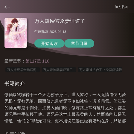
加入书架
万人嫌fw被杀妻证道了
贺锦霄
/著 2026-04-13
开始阅读
章节目录
最新章节：
第117章 110
万人嫌死后全员后悔
万人嫌被弑妻证道了
万人嫌被法合不上免费阅读最
新
万人嫌被弑妻证道歌
万人嫌的逆袭最新章节
万人嫌成为
万人嫌fw证
书籍简介
道了全文免费阅读by
万人嫌成为了
万人嫌被弑妻证道了讲的什么
万人嫌
修仙废物辗转于三个天之骄子身下。世人皆称，一入无情道便无爱
被弑妻证道
无恨丶无欲无嗔。因而修此道者无不冷如冰锥丶凛若霜雪。但江晏
的师兄却是个例外。江晏入仙门晚，修炼路上常有磕绊之处，都是
师兄手把手传授于他。师兄是这世上最温柔的人，然而修的却是无
情道，他们之间绝无可能。更不用说江晏已经有婚约在身，只是那
人虽是剑修，却比师兄还要冰冷百倍，即便他们结为道侣，日後也