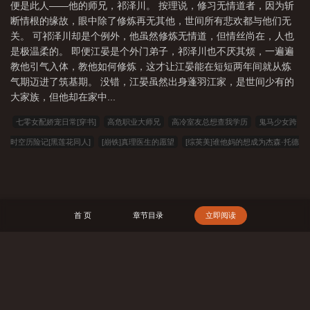
便是此人——他的师兄，祁泽川。 按理说，修习无情道者，因为斩
断情根的缘故，眼中除了修炼再无其他，世间所有悲欢都与他们无
关。 可祁泽川却是个例外，他虽然修炼无情道，但情丝尚在，人也
是极温柔的。 即便江晏是个外门弟子，祁泽川也不厌其烦，一遍遍
教他引气入体，教他如何修炼，这才让江晏能在短短两年间就从炼
气期迈进了筑基期。 没错，江晏虽然出身蓬羽江家，是世间少有的
大家族，但他却在家中...
七零女配娇宠日常[穿书]
高危职业大师兄
高冷室友总想查我学历
鬼马少女跨
时空历险记[黑莲花同人]
[崩铁]真理医生的愿望
[综英美]谁他妈的想成为杰森·托德
呢？
陆沉
[综英美]作为一个韦恩到处乱晃有什麽错！
穿书七零撩男神，科研致
富兴祖国
七爷
说好的恶毒女配呢（穿书）
一流咸鱼
强化子嗣：苟成诸天最
强老祖
魔主他想让我告白
『纽约大逃亡』糟糕的一整天
（咒回）当五条悟其
首 页
章节目录
立即阅读
实有一个爹
[综武侠]相逢不相识
女仆不想卷入AO修罗场
[崩铁]潮汐锁定
青
负
023小说网
263中文
22看书
穿越小说
00小说网
吾爱小说
三藏小
说
看书中文
三三中文网
三四中文
恋上你看书
七八小说
顶点小说
搜 索
春夏中文
帝国小说
读者文学
一号小说
福利小说
哥哥小说
雅尔文
瓜瓜小说
寒冰小说
红色文学
爱看文学
金瓜小说
3Q中文
中文小说