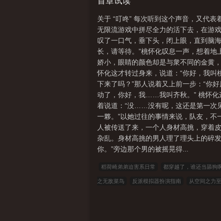
首章试读
关于 “叮咚” 每次听到这个声音，又
无限流游戏中拼尽全力的活下去，在游戏
叹了一口气，垂下头，闭上眼，直到脑海
长，请等待。”桃怀化叹息一声，想着地
娇小，眼睛的颜色却是与衆不同的金黄
怀化这才转过身来，说道：“你好，我叫
下来了吗？”那人说着又上前一步：“你
动了，你好，我……我叫齐秋。” 桃怀
着说道：“没……没有呢，这还是第一次
一夥。”以她过往的事情来说，队友，不
人被传送了来，一个人身材高挑，穿着
杂乱。身材高挑的男人理了理头上的碎发
你。”旁边那个男的被摇晃得...
稻荷崎弟弟迫害系日常
都穿越了，谁还当舔狗
之无敌菜鸟
反派模拟器扮演指南
从空间之力
圣子今天又在搞事[西幻]
文学少女她百毒不侵
说
看书中文
三三中文网
三四中文
恋上你