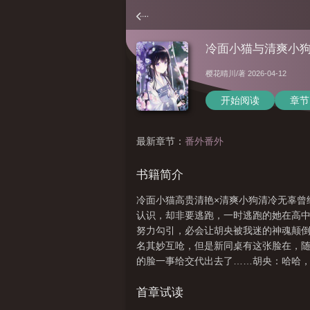
冷面小猫与清爽小
樱花晴川
/著 2026-04-12
开始阅读
章节
最新章节：
番外番外
书籍简介
冷面小猫高贵清艳×清爽小狗清冷无辜曾
认识，却非要逃跑，一时逃跑的她在高
努力勾引，必会让胡央被我迷的神魂颠
名其妙互呛，但是新同桌有这张脸在，
的脸一事给交代出去了……胡央：哈哈
靠近所想出来最笨拙的方法。校园文+慢
首章试读