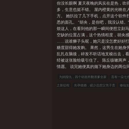
你没长眼啊 夏天夜晚的风实在是热，吹
多，生意也挺不错。 屋内橙黄的光映在人
方。 她扒拉了几下手机，点开这个软件
悉的面孔。 “胡央，是你吧，我没认错
烦这人，在看到他的那一瞬间便想立刻马
空缺的位置占满，这个热情程度，胡央感
……说谁狮子头呢，她只是没怎麽好好打
糖度甜得她发齁。 果然，这男生在她身
乱扎在脑後，碎发不听话地支棱出去，看
经被这张脸给吸引住了。 陈丘咳嗽两声
情愿。 说完她便真的抛下她身边的两位同
为妈报仇，四个幼崽炸翻渣爹全家
吾有一朵七
之新征程
先孕後婚，砚少总想父凭子贵
修仙
重启
今天他又不开心
为你着了魔
五零之女
藏小说
看书中文
三三中文网
三四中文
恋
说
红色文学
爱看文学
金瓜小说
3Q中文
冰雪小说
泼墨中文
全本小说
山河小说
元宝小说
词典小说
言情小说
夜色文学