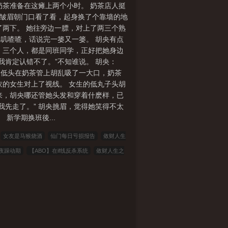
奶茶准备在这瘫上两个小时。 奶茶店人挺
胡央皱眉朝门口看了看，起身换了个靠墙的地
了两下。 她往旁边一膘，对上了两三个熟
叽叽喳喳，话说完一篓又一篓。 胡央有点
 三个人，都是同班同学，正好把她身边
我肯定认错不了。”不知谁说。 胡央：
便低头在奶茶管上胡乱吸了一大口，奶茶
衣的女生对上了视线。 女生的低丸子头胡
来，胡央哪还管她头发和穿着什麽样，已
我先走了。” 胡央挑眉，觉得她笑得不太
新学期换班後...
女友是马猴烧酒
仙门每日亏损报告
敛财人生
夜躁动期
【ABO】在if线反杀系统
敛财人生之
22看书
穿越小说
00小说网
吾爱小说
三
小说
哥哥小说
雅尔文
瓜瓜小说
寒冰小
盟小说
模特小说
笔趣阁
笔趣阁
顶点小说
说
青豆小说
骑士小说
笔趣小说
星星小说
盗墓小说
免费小说
19楼小说
网阅小说
捏