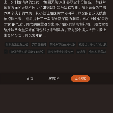
上一头利落清爽的短发，“姬圈天菜”来形容顾念十分恰当。 和妹妹
体育方面的天赋不同，姐姐则是对音乐深感兴趣，加上顾母为了培
养两个孩子的气质，从小就让姐妹俩学习钢琴，顾念的音乐天赋也
被挖掘出来。 也许是长了一双看谁都深情的眼睛，再加上顾念“音乐
才女”的气质，顾念的位置没少出现小姑娘的情书和礼物。 顾念拿着
给妹妹从食堂买来的面包和水来到操场，望向那个满头大汗，脸上
带笑的少女，顾念常年的...
游戏反派觉醒之後
刀刀直播间
清冷系草他主修钓系
死遁後，暴君为我从良
了
条悟今天也觉得挚友有猫饼
清冷皇子穿到现代後
梦话录
帝尊总要我成
神
槛花笼鹤
永夜中的指南针
痞子战神王雨轩
渣攻，火葬场走一下？
沦
为鳏夫後疯了
让你上幼儿园，你说能炒六个菜？
杜宇一声春晓
有夏油杰的夏
天怎麽会是苦夏
有问必答
暴戾少爷怎麽就撩上了疯批大佬
暗卫上位守则
柯
首 页
章节目录
立即阅读
南之身为真酒的我只想抓老鼠
023小说网
263中文
22看书
穿越小说
00小
说网
吾爱小说
三藏小说
看书中文
三三中文网
三四中文
恋上你看书
七八小说
顶点小说
春夏中文
帝国小说
读者文学
一号小说
福利小
搜 索
说
哥哥小说
雅尔文
瓜瓜小说
寒冰小说
红色文学
爱看文学
金瓜小
说
3Q中文
中文小说
可心文学
王者小说
悟空追书
玛雅文学
免费看