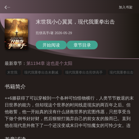
加入书架
末世我小心翼翼，现代我重拳出击
煎饼高手
/著 2026-05-29
开始阅读
章节目录
最新章节：
第1194章 这也是个太阳
末世我
现代我重拳出击未删减
现代我重拳出击煎饼高手
现代我重拳出击
txt
现代我重拳出击
现代我重拳出击免费阅读
现代我重拳出击TXT
现代
书籍简介
我重拳出击免费阅读全文无弹窗
现代我重拳出击无删减
末世空间之小心翼翼全
++6滕获得了可以穿梭到一个各种可怕怪物横行，人类节节败退的末
文阅读
现代我重拳出击 896
末世之小心翼翼
末世我小心翼翼
末世空间
日世界的能力，但却现这个世界的时间线是现实的两百年之后。但
之小心翼翼
末世空间之小心翼翼txt
他敢誓，他一开始真的没有什么拯救世界的宏图伟愿，只想享受当
下做个倒爷好好财，然后狠狠打抛弃自己的前女友的脸而已。直到
他在现代意外救下了一个还没变成末日中可怕魔女的可怜少女。连
他自己也因此得到...《末世我小心翼翼，现代我重拳出击》