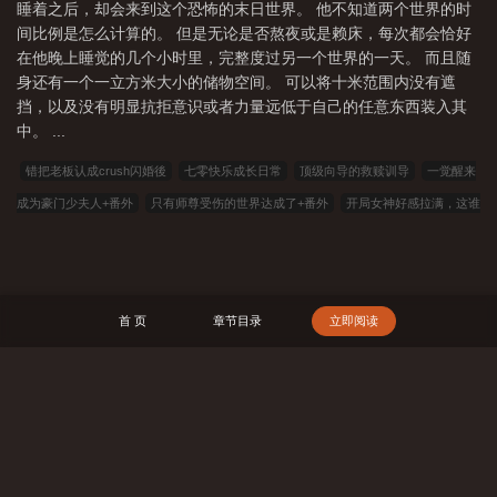
睡着之后，却会来到这个恐怖的末日世界。 他不知道两个世界的时
间比例是怎么计算的。 但是无论是否熬夜或是赖床，每次都会恰好
在他晚上睡觉的几个小时里，完整度过另一个世界的一天。 而且随
身还有一个一立方米大小的储物空间。 可以将十米范围内没有遮
挡，以及没有明显抗拒意识或者力量远低于自己的任意东西装入其
中。 ...
错把老板认成crush闪婚後
七零快乐成长日常
顶级向导的救赎训导
一觉醒来
成为豪门少夫人+番外
只有师尊受伤的世界达成了+番外
开局女神好感拉满，这谁
顶得住？
虐文女主手撕剧本
剑修也做魔法师吗
渡劫失败，仙尊他来到现代摆
烂
我是一只猫？
团宠小胖鱼是虎鲸
快穿之炮灰打脸记
被读心后真少爷成了
我老婆
阿却
成为海神从赛博人鱼开始[无限]
（ 综漫同人）在横滨失忆以后+番
首 页
章节目录
立即阅读
外
述己志
我只是个种田玩家
漂亮小可怜被Daddy娇养後
在赛博垃圾堆里捡
到狗狗后
023小说网
263中文
22看书
穿越小说
00小说网
吾爱小说
三藏小说
看书中文
三三中文网
三四中文
恋上你看书
七八小说
顶点
搜 索
小说
春夏中文
帝国小说
读者文学
一号小说
福利小说
哥哥小说
雅
尔文
瓜瓜小说
寒冰小说
红色文学
爱看文学
金瓜小说
3Q中文
中文
小说
可心文学
王者小说
悟空追书
玛雅文学
免费看书
搜读小说
联