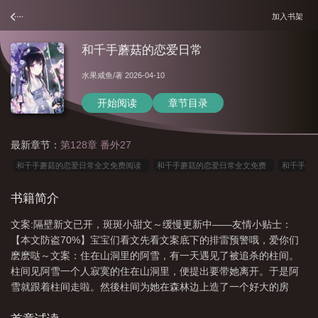
加入书架
和千手蘑菇的恋爱日常
水果咸鱼
/著 2026-04-10
开始阅读
章节目录
最新章节：
第128章 番外27
和千手蘑菇的恋爱日常全文免费阅读
和千手蘑菇的恋爱日常全文免费
和千手
蘑菇恋爱日常
和千手蘑菇的恋爱日常原名
和千手蘑菇的恋爱日常最新章节列
书籍简介
表
和千手蘑菇的恋爱日常免费阅读
和千手蘑菇的恋爱日常水果咸鱼
和千手
文案:隔壁新文已开，斑斑小甜文～缓慢更新中——友情小贴士：
蘑菇的恋爱日常最新章节
千手蘑菇的搞笑日常
和千手蘑菇的恋爱日常百
【本文防盗70%】宝宝们看文先看文案底下的排雷预警哦，爱你们
度
和千手蘑菇的恋爱日常txt
和千手蘑菇的恋爱日常 水果咸鱼
和千手蘑菇
麽麽哒～文案：住在山洞里的阿雪，有一天遇见了被追杀的柱间。
的恋爱日常免费
和千手蘑菇的恋爱日常by水果咸鱼
柱间见阿雪一个人寂寞的住在山洞里，便提出要带她离开。于是阿
雪就跟着柱间走啦。然後柱间为她在森林边上造了一个好大的房
子，把她装在了里面。还给她买了好多漂亮的衣服和首饰，用来装