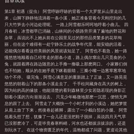
点打扮她。连弟弟不忍看他穷得叮当响而给他的零花钱都统统留给
首章试读
了她。柱间终于不做某场大肥羊了，扉间很欣慰。柱间有心上人
第1章 初遇（捉虫） 阿雪哼哧哼哧的背着一个大罗筐从山里走出
了，扉间在想他看上的是哪家的姑娘。柱间扭扭捏捏的藏着自己的
来，山脚下静静地流淌着一条小溪，她正准备背着今天刚挖到的几
恋人藏了好多年。等到父亲和弟弟想要棒打鸳鸯的时候已经来不及
只大竹笋去小河边处理呢。 一路上阿雪都乐呵呵地哼着小曲儿。 四
了。柱间带着怀孕的心上人回来了。——注：男女主同岁。排雷预
月春初，冰雪都早已消融，山林间的小荫路旁开满了遍地的野花和
警：请注意，非大女主爽文。小白文预警。女主非战斗人员，不是
杂草，虽说比不上她从前在公园里见过的那些品类繁多的花草绚
什麽凤傲天，不会日天日地，日天日地的是柱间！甜宠文：女主宠
丽，但在这个难得有一处宁静乐土的战争年代里，能安稳的活着，
大柱丶互宠。恋爱脑出没预警！自力更生，自食其力，自産自销，
还能偶尔看看这些美丽的风景就该知足了。 阿雪也不着急，她一路
自娱自乐，我爱柱间~无逻辑勿考究，认真你就输了。-推隔壁的三
慢悠悠地顺着自己经常走的那条小道，路上偶尔窜出几只觅食的小
个预收，两个养崽文，一个小甜文～《回到过去和我爸称兄道弟》
兔，就跟着蹲在路边随意的上手撸一撸吸上那麽两口。 小家夥们倒
鸡飞狗跳的战国宇智波父女日常爹：黑长炸无cp《认亲爹的死敌当
也不怕她，顺从的在她手底下眯着眼睛，三瓣小嘴一边窸窣窸窣地
爸，气死我二叔》治愈系小天使甜宝＆日天日地狼灭狠爹马达啦亲
动个不停。 吸完兔，阿雪心满意足的重新踏上了正途，又一路晃晃
爹：哈希拉嘛无cp《忍界修罗金屋藏娇了？》cp斑希望大家多多关
悠悠的朝着山下的那条小溪走去了。 千手柱间藏身在高大的树上，
注～谢谢大家啦！内容标签：火影异能重生少年漫系统甜文柱间阿
因为站的高的缘故，他能清楚的看到森林里少女若隐若现的身影正
雪其他打酱油的~其它：小甜饼~一句话简介：柱间:阿雪，送你一朵
朝着小溪的方向渐渐远去。 只见少年略微地那麽一沉思，便悄无声
小花花~立意：每个人都应该积极勇敢的面对未来。
息的跟了上去。 阿雪走了大概快一个小时才到的小溪边，她把箩筐
从肩上放了下来，然後卷起裤脚，露出了一小截白皙的小腿。 阿雪
低着头想了想，犹豫了一会儿还是没把鞋子脱掉，虽说四月天气早
已没那麽冷了，可是毕竟春寒料峭，河水也还都拔凉拔凉的，还是
别玩水了。 在这个物资匮乏的年代，温饱都成了问题，更遑论其他