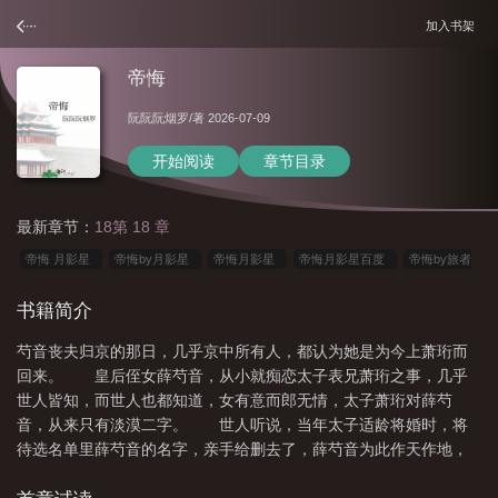
加入书架
帝悔
阮阮阮烟罗
/著 2026-07-09
开始阅读
章节目录
最新章节：
18第 18 章
帝悔 月影星
帝悔by月影星
帝悔月影星
帝悔月影星百度
帝悔by旅者
的斗篷
帝悔月影星免费阅读
帝悔(双重生)
帝悔旅者的斗篷
帝悔by阮阮
书籍简介
烟罗
帝悔芍音
帝悔by月影星TXT
帝悔宋盈玉
帝悔无及沈芜宋祤谢
芍音丧夫归京的那日，几乎京中所有人，都认为她是为今上萧珩而
韫
帝悔阮阮阮烟罗
帝悔免费阅读
帝悔by阮阮烟罗免费阅读最新章
回来。 皇后侄女薛芍音，从小就痴恋太子表兄萧珩之事，几乎
节
帝悔宋盈玉最新章节免费阅读
世人皆知，而世人也都知道，女有意而郎无情，太子萧珩对薛芍
音，从来只有淡漠二字。 世人听说，当年太子适龄将婚时，将
待选名单里薛芍音的名字，亲手给删去了，薛芍音为此作天作地，
最终触怒成宗皇帝，成宗皇帝旨令薛芍音和亲远嫁，为儿子赶走了