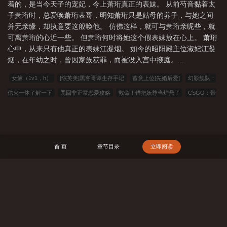
着的，是当今天子的宠妃，今上萧珩真正的表妹。 从前芍音黏着太
自己，正将温柠压在总裁办公桌上掐腰深吻。 温柠呼吸急促、
子萧珩时，总爱唤萧珩表哥，明知萧珩只是姑母的养子，与她之间
面色潮红地望着他，雪白衬衫的纽扣，绷紧得几乎要崩到他面上
并无亲缘，却执意要这般唤他。 仿佛这样，就可与萧珩亲昵些，就
来。
可离萧珩的心近一些。 但萧珩何时将她这个假表妹放在心上。 萧珩
心中，从来只有他真正的表妹江凝烟。 如今的昭阳殿主位淑妃江凝
烟，在年幼之时，曾因家族获罪，而被没入宫中掖庭。...
女鲛（1v1，h）
[综英美]黑客哥谭生存手记
蓄意上位[先婚后爱]
幻影舰队：
信火一体了解一下
咒回非正常恋爱攻略
救命！错把妖尊当炉鼎了
CSGO：带
领CNCS问鼎巅峰
人类天柱？别找我，不想当
大明丫鬟奋斗日常
[足球]恋与内
斯塔
败类游戏
甜美的恋爱肘击
[综英美]案件现场清理工
我的体内住着一个
神王
神之子成长纪事
暗黑：地狱入侵，我的系统不匹配
我与动物们的交配派
首 页
章节目录
立即阅读
对
如何吃掉病美人竹马GB
程序员一魂双体勇闯异世界
情牵【兄弟共妻】
【1V2】
023小说网
263中文
22看书
穿越小说
00小说网
吾爱小说
三藏小说
看书中文
三三中文网
三四中文
恋上你看书
七八小说
顶点
搜 索
小说
春夏中文
帝国小说
读者文学
一号小说
福利小说
哥哥小说
雅
尔文
瓜瓜小说
寒冰小说
红色文学
爱看文学
金瓜小说
3Q中文
中文
小说
可心文学
王者小说
悟空追书
玛雅文学
免费看书
搜读小说
联