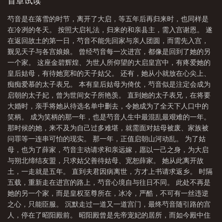
这个缠人精。 五年过去后，昔日的太子萧珩已登基数载，而远
首章试读
嫁的薛芍音成了寡妇。当薛芍音在丈夫死后返回故土时，世人都认
芍音是在落雪的时节，离开了大启，等五年后再归来时，也同样是
为薛芍音要像从前继续痴缠萧珩，而争抢后位的豪门贵女们，也都
在冷冽的冬天。 按照大启礼法，归来的和亲县主，需入宫谢恩。 遂
如临大敌。 却几无人知，当年其实是芍音主动请求远嫁，在萧
在返回故土的第一日，芍音不能先回家与亲人团圆，而需先入宫，
珩当着她面，亲手将她的名字删去时，芍音的心里，早没有萧珩的
觐见天子与各宫娘娘。 曾经芍音每一次进宫，都像是回到了她的另
一丝位置，她的心中，如今只有她的亡夫。 其实是深宫中的帝
一个家。 这座金碧辉煌、为世人所仰望的大启皇宫中，有疼爱她的
王，在幡然醒悟后，夜夜思悔。天子萧珩以为，芍音的归来，可以
皇后姑母，有待她宽和的天子姑父。 还有，她从小就放在心尖上、
使一切回到从前，却不知芍音心中，已有永恒的白月光。 纵为
痴痴爱慕的太子表兄。 本有皇后姑母为倚仗，芍音似是注定会成为
九五之尊，也有力不可及之事，这世上没有人，能争得过一个死
启朝的太子妃，曾为世间女子所艳羡。 直到她的太子表兄，在将要
人。 [追妻火葬场，男主的后宫是摆设，女主与亡夫的婚姻是实
大婚时，亲手将她从待选名单中删去，令她成为了全天下人口中的
质性的。] ——预收《总裁今天又精分了》—— [双重人格修
笑柄。 成为笑柄的那一年，也是芍音人生中最混乱最艰难的一年。
罗场] 温柠怎么看怎么觉得，新来的大boss，和她之前的一个几
那时候的她，来不及为自己过多难堪，就需面对姑母被废、家族被
夜情对象，长得一模一样。 可是不仅姓名气质完全不同，新来
问罪等一连串可怕的现实。 那一年，正值启朝山河动乱。 为了姑
的大boss也明显不认识她，每次看见她时都是横眉冷对，眼中有明
母，也为了薛家，芍音主动请求和亲远嫁，愿以一己之身，为大启
显的不耐与厌烦。 也许世上真就有容貌完全相同的巧合吧。温
与朔北缔结友盟，只求姑父善待姑母、宽恕薛家。 她从此离开故
柠决定不再胡思乱想，却在某日要走出总裁办公室时，忽然被大
土，一走就是五年。 直到夫君因病离世，方才上书请求返乡。 时隔
boss从后搂住，回头看见了噙着笑意的熟悉眼神。
五载，重新走在进宫的路上，芍音心境自与往日不同。 此处不再是
—————— 霍峥执掌昇宁以来，诸事顺利，只是公司内有个
她的另一个家，而是皇权至尊所在，冰冷，严酷，不可有一丝违逆
叫温柠的女员工，总是使他心烦。 不知为何，他每次看到她就
之心，只能臣服。 沉默走过一道又一道宫门，最终芍音随引路的宫
烦，从未有过的烦躁。霍峥忍无可忍，决定亲自将人开除。 却
人，停在了昭阳殿前。 昭阳殿曾是先帝宠妃的居所，而如今殿中住
在开除这个温柠时，霍峥忽然间失去意识，等再清醒时，他发现他