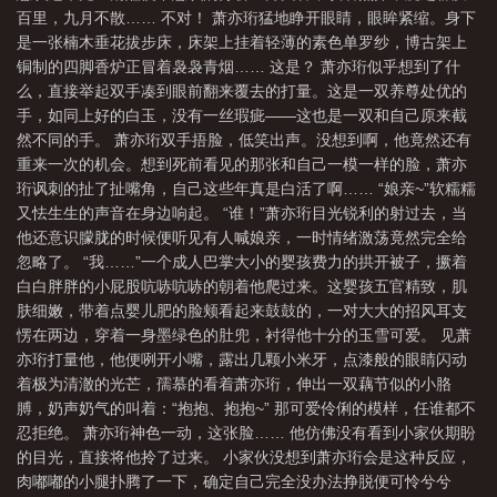
百里，九月不散…… 不对！ 萧亦珩猛地睁开眼睛，眼眸紧缩。身下
是一张楠木垂花拔步床，床架上挂着轻薄的素色单罗纱，博古架上
铜制的四脚香炉正冒着袅袅青烟…… 这是？ 萧亦珩似乎想到了什
么，直接举起双手凑到眼前翻来覆去的打量。这是一双养尊处优的
手，如同上好的白玉，没有一丝瑕疵——这也是一双和自己原来截
然不同的手。 萧亦珩双手捂脸，低笑出声。没想到啊，他竟然还有
重来一次的机会。想到死前看见的那张和自己一模一样的脸，萧亦
珩讽刺的扯了扯嘴角，自己这些年真是白活了啊…… “娘亲~”软糯糯
又怯生生的声音在身边响起。 “谁！”萧亦珩目光锐利的射过去，当
他还意识朦胧的时候便听见有人喊娘亲，一时情绪激荡竟然完全给
忽略了。 “我……”一个成人巴掌大小的婴孩费力的拱开被子，撅着
白白胖胖的小屁股吭哧吭哧的朝着他爬过来。这婴孩五官精致，肌
肤细嫩，带着点婴儿肥的脸颊看起来鼓鼓的，一对大大的招风耳支
愣在两边，穿着一身墨绿色的肚兜，衬得他十分的玉雪可爱。 见萧
亦珩打量他，他便咧开小嘴，露出几颗小米牙，点漆般的眼睛闪动
着极为清澈的光芒，孺慕的看着萧亦珩，伸出一双藕节似的小胳
膊，奶声奶气的叫着：“抱抱、抱抱~” 那可爱伶俐的模样，任谁都不
忍拒绝。 萧亦珩神色一动，这张脸…… 他仿佛没有看到小家伙期盼
的目光，直接将他拎了过来。 小家伙没想到萧亦珩会是这种反应，
肉嘟嘟的小腿扑腾了一下，确定自己完全没办法挣脱便可怜兮兮