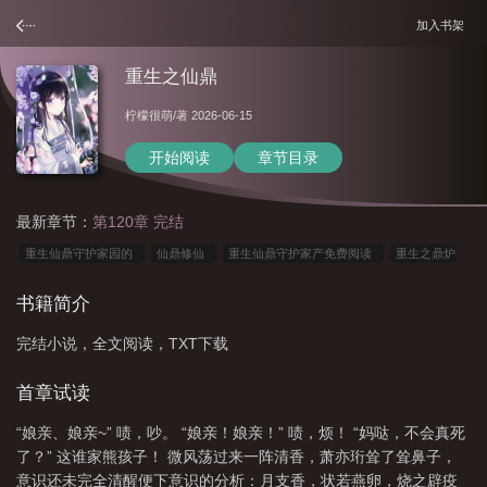
加入书架
重生之仙鼎
柠檬很萌
/著 2026-06-15
开始阅读
章节目录
最新章节：
第120章 完结
重生仙鼎守护家园的
仙鼎修仙
重生仙鼎守护家产免费阅读
重生之鼎炉
nb
重生之鼎峰
重生修仙鼎炉
重生仙鼎
重生仙鼎守护家园最新章节更
书籍简介
新时间
仙鼎txt
仙鼎 百度百科
重生仙鼎守护家产
重生仙鼎守护家人
完结小说，全文阅读，TXT下载
的
重生仙鼎守护家人的免费章节
重生之修仙炉鼎
重生仙鼎最新章节更新内
容
重生仙鼎守护家园讲的什么
仙鼎
重生之仙鼎txt
重生仙鼎守护家产
首章试读
第二季
重生之仙鼎 作者柠檬很萌
“娘亲、娘亲~” 啧，吵。 “娘亲！娘亲！” 啧，烦！ “妈哒，不会真死
了？” 这谁家熊孩子！ 微风荡过来一阵清香，萧亦珩耸了耸鼻子，
意识还未完全清醒便下意识的分析：月支香，状若燕卵，烧之辟疫