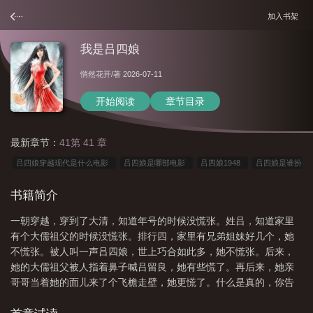
加入书架
我是吕四娘
悄然花开
/著 2026-07-11
开始阅读
章节目录
最新章节：
41第 41 章
吕四娘穿越现代是什么电影
吕四娘是哪部电影
吕四娘1948
吕四娘是谁扮
演
吕四娘是哪个电视剧
吕四娘是谁
吕四娘是真的吗
吕四娘是什么里的
书籍简介
人物
吕四娘是谁演的
吕四娘上集
吕四娘穿越是什么电影
吕四娘是泳
一朝穿越，穿到了大清，知道年号的时候没慌张。姓吕，知道家里
照
吕四娘是哪部的人物
吕四娘什么意思
我要看吕四娘
吕四娘原
有个大儒祖父的时候没慌张。排行四，家里有兄弟姐妹好几个，她
名
吕四娘系列
吕四娘
吕四娘是什么人物
吕四娘是什么意思
吕四娘
不慌张。被人叫一声吕四娘，世上巧合如此多，她不慌张。后来，
穿越是什么电视
吕四娘全本
吕四娘10
吕四娘是什么电视剧的人物
吕
她的大儒祖父被人指着鼻子喊吕留良，她有些慌了。再后来，她亲
哥哥当着她的面儿来了个飞檐走壁，她更慌了。什么是真的，你告
四娘真相
吕四娘改编版
吕四娘原型
诉我什么是真的！后来的后来，为了保住小老头和一家子的命，她