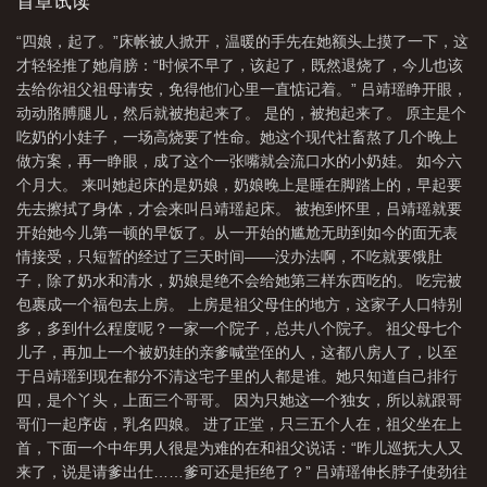
只能提前收拾包裹上山了，誓要学成终极武功，提前刺杀雍正狗皇
首章试读
帝。
“四娘，起了。”床帐被人掀开，温暖的手先在她额头上摸了一下，这
才轻轻推了她肩膀：“时候不早了，该起了，既然退烧了，今儿也该
去给你祖父祖母请安，免得他们心里一直惦记着。” 吕靖瑶睁开眼，
动动胳膊腿儿，然后就被抱起来了。 是的，被抱起来了。 原主是个
吃奶的小娃子，一场高烧要了性命。她这个现代社畜熬了几个晚上
做方案，再一睁眼，成了这个一张嘴就会流口水的小奶娃。 如今六
个月大。 来叫她起床的是奶娘，奶娘晚上是睡在脚踏上的，早起要
先去擦拭了身体，才会来叫吕靖瑶起床。 被抱到怀里，吕靖瑶就要
开始她今儿第一顿的早饭了。从一开始的尴尬无助到如今的面无表
情接受，只短暂的经过了三天时间——没办法啊，不吃就要饿肚
子，除了奶水和清水，奶娘是绝不会给她第三样东西吃的。 吃完被
包裹成一个福包去上房。 上房是祖父母住的地方，这家子人口特别
多，多到什么程度呢？一家一个院子，总共八个院子。 祖父母七个
儿子，再加上一个被奶娃的亲爹喊堂侄的人，这都八房人了，以至
于吕靖瑶到现在都分不清这宅子里的人都是谁。她只知道自己排行
四，是个丫头，上面三个哥哥。 因为只她这一个独女，所以就跟哥
哥们一起序齿，乳名四娘。 进了正堂，只三五个人在，祖父坐在上
首，下面一个中年男人很是为难的在和祖父说话：“昨儿巡抚大人又
来了，说是请爹出仕……爹可还是拒绝了？” 吕靖瑶伸长脖子使劲往