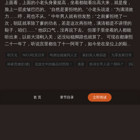
上面看，上面的小老头身量挺高，坐着都能看出高大来，就是瘦，
脸上一层皮皱巴巴的。 “自然是要拒绝的。”小老头说道：“为满清效
力……哼，死也不从。” 中年男人就有些发愁：“之前爹拒绝了一
次，朝廷就革除了爹的功名，若是这次再拒绝，满清都是不讲理的
鞑子，咱们……” 他叹口气，没再说下去。 但屋子里坐着的人都能
听出来，以前大清刚入关，还没站稳脚跟也就算了。 可现在都康熙
二十一年了，听说宫里都生了十一阿哥了，如今坐在皇位上的鞑...
明天见
NICU吃瓜日常
鸣潮达妮娅同人文
寡妇美人模拟器
九零发家日常
林家贵婿[红楼]
流放文中的极品对照组！
逃妾
扮演古早人设？我吗？
[综
英美]成为达米安导师后
月光与孤岛[破镜重圆]
婚暗情
何须浅碧深红色
去父
留女
家父唐太宗
本官，女，芳心纵火犯
绝色美人模拟器
我似乎在崩铁模拟
器里犯了重婚罪
始乱终弃情郎后
翻到顶流高中同学录后
023小说网
263中
首 页
章节目录
立即阅读
文
22看书
穿越小说
00小说网
吾爱小说
三藏小说
看书中文
三三中
文网
三四中文
恋上你看书
七八小说
顶点小说
春夏中文
帝国小说
读者文学
一号小说
福利小说
哥哥小说
雅尔文
瓜瓜小说
寒冰小说
搜 索
红色文学
爱看文学
金瓜小说
3Q中文
中文小说
可心文学
王者小说
悟空追书
玛雅文学
免费看书
搜读小说
联盟小说
模特小说
笔趣阁