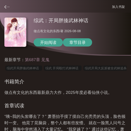
加入书架
综武：开局胖揍武林神话
做点有文化的东西
/著 2026-08-08
开始阅读
章节目录
最新章节：
第687章 见鬼
综武开局胖揍武林神话
综武 开局殴打武林神话
综武开局大反派被全武林追杀
免费阅读
综武开局胖揍武林神话3qd
综武开局胖揍武林神话AI
综武开局
书籍简介
书
综武开局被婠婠救了最新章节
综武开局武功大礼包
综武开局打造绝世好
做点有文化的东西最新鼎力大作，2025年度必看仙侠小说。
剑卡夜阁
综武开局就揍张三丰
首章试读
“咦~我的头发哪去了？” 萧墨抬手摸了摸自己光秃秃的头顶，脸色顿
时一变。 他晃了晃脑袋，整个人都有些发懵。 就在一脸黑人问号之
时，脑海中突然涌入了大量记忆。 “我穿越了？” 通过这些记忆，萧