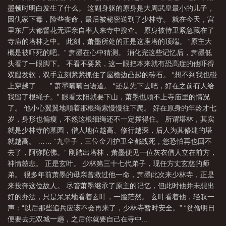
墨顿时明白发生了什么。 这副身躯的原身是大周武皇最小的儿子，
因仇家下毒，险些丧命，最后被秘密送到了少林寺。 就在今天，宫
里东厂大都督花无涯亲自率人来寺中搜查。 原身被侍卫紧急藏在了
寺庙的塔林之中。 此刻，萧墨所处的正是这座塔的顶端。 “原主大
概是被吓死的吧。” 萧墨在心中猜测。 消化完这些记忆后，萧墨低
头看了一眼脚下。 不看不要紧，这一眼把本来就有恐高症的他吓得
双腿发软，双手立刻紧紧抓住了屋檐边凸起的砖石。 “想不到我也碰
上穿越了……” 萧墨喃喃自语道。 “还是先下去吧，好在之前有人给
我留了根绳子。” 眼看太阳就要下山，萧墨也顾不上寺庙里的情况
了。 他小心翼翼地顺着那根绳索慢慢往下爬。 好在原身的年龄才七
岁，身形也偏瘦，不然这根细绳还不一定撑得住。 所谓塔林，其实
就是少林寺的墓园，僧人地位越高、修行越深，后人为其修建的塔
就越高。 …… “九皇子，三位金刀护卫全都战死，您恐怕再也回不
去了，阿弥陀佛。” 刚踏出塔林，萧墨便见一位灰衣僧人立在前方，
神情慈悲。 正是玄叶。 少林第三十七代弟子，现任方丈玄慈的师
弟。 很多年前萧墨的母亲曾救过他一命，萧墨此次来少林寺，正是
来投奔这位故人。 尽管萧墨继承了原主的记忆，但此时他并未想出
好的办法，只是呆呆地看着玄叶，一脸茫然。 玄叶看着他，轻叹一
声：“以后那些追兵应该不会再来了，少林寺暂时安全。” “贫僧明日
便要去无双城一趟，之后你就要自己在寺中...