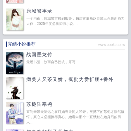
康城警事录
一个雨夜，康城警方接到报警，独居古董商赵灵瞳三叔最新鼎力
大作，2025年度必看惊悚小说。...
完结小说推荐
www.bookbao.tw
战国墨龙传
最近书荒，故而自己挖坑，开写...
病美人又茶又娇，疯批为爱折腰+番外
...
苏栀陆寒尧
直到未婚夫陆远之在订婚当天同人私奔，被抛下的苏栀才幡然醒
悟，真心未必能换得真心。她看向那个一直默默在她身后的男
人...