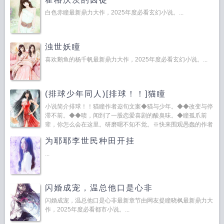
反抗的勇气...
白色赤瞳最新鼎力大作，2025年度必看玄幻小说。...
浊世妖瞳
喜欢鹅鱼的杨千帆最新鼎力大作，2025年度必看玄幻小说。...
(排球少年同人)[排球！！]猫瞳
小说简介排球！！猫瞳作者迩旬文案◆猫与少年。◆◆改变与停
滞不前。◆◆啧，闻到了一股恋爱喜剧的酸臭味。◆瞳孤爪前
辈，你怎么会在这里。研磨嗯不知不觉。※快来围观愚蠢的作者
※总之男主是孤爪研磨！总之男主是孤爪研...
为耶耶李世民种田开挂
...
闪婚成宠，温总他口是心非
闪婚成宠，温总他口是心非最新章节由网友提瞳晓枫最新鼎力大
作，2025年度必看都市小说。...