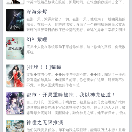
卡芙卡说着星核就在眼前，抓紧时间。在银狼的数据冲击之下，
黑塔为星核构筑的防御被逐渐打开。...
深海余烬
在那一天，浓雾封锁了一切。在那一天，他成为了一艘幽灵船的
船长。在那一天，他跨过浓雾，直面了一个被彻底颠覆而又支离
破碎的世界昔日的秩序已经荡然无存，奇诡的异象主宰着文明社
会之外的无尽海域...
幻神紫瞳
底层小人物在系统帮助下穿越修仙界，踏上修仙的路程。伪无敌
系统...
[排球！！]猫瞳
文案◆猫与少年。◆◆改变与停滞不前。◆◆啧，闻到了一股恋
爱喜剧的酸臭味。◆瞳孤爪前辈，你怎麽会在这里。研磨嗯不知
不觉。※快来围观愚蠢的作者※总...
都市：开局重瞳被挖，我以神龙证道！
富二代叶凡，因父母出车祸身亡，被最信任的母女侵吞家产挖掉
绝世重瞳被关在地下室如猪狗般受尽凌辱。但天无绝人之路，被
恶毒母女沉海时，觉醒机缘，融合神龙之躯，他王者归来，报仇
雪恨，并开启了无敌之路。融合龙躯，修炼妙法神通，终将成为
神瞳之无限推演
神龙...
他们笑我资质低劣，却不知我这双眼睛，能看破万法本源！且看