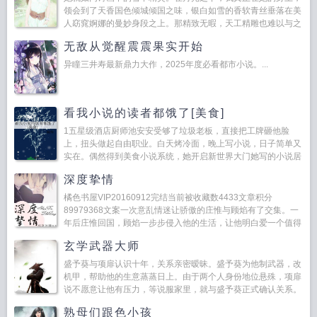
领会到了天香国色倾城倾国之味，银白如雪的香软青丝垂落在美
人窈窕婀娜的曼妙身段之上。那精致无暇，天工精雕也难以与之
媲美的美妙容颜足以动人心醉，除却那一抹高岭之花独有的淡淡
无敌从觉醒震震果实开始
的忧...
异瞳三井寿最新鼎力大作，2025年度必看都市小说。...
看我小说的读者都饿了[美食]
1五星级酒店厨师池安安受够了垃圾老板，直接把工牌砸他脸
上，扭头做起自由职业。白天烤冷面，晚上写小说，日子简单又
实在。偶然得到美食小说系统，她开启新世界大门她写的小说居
然能边闻边尝...
深度挚情
橘色书屋VIP20160912完结当前被收藏数4433文章积分
89979368文案一次意乱情迷让骄傲的庄惟与顾焰有了交集。一
年后庄惟回国，顾焰一步步侵入他的生活，让他明白爱一个值得
去爱...
玄学武器大师
盛予葵与项扉认识十年，关系亲密暧昧。盛予葵为他制武器，改
机甲，帮助他的生意蒸蒸日上。由于两个人身份地位悬殊，项扉
说不愿意让他有压力，等说服家里，就与盛予葵正式确认关系。
不曾想项扉为了自己未来的平步青云，居然亲自将...
熟母们跟色小孩