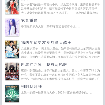
这一次要写的是一部乱伦小说，涉及三个家庭，主要题材是母子
乱美熟女老少配这些。情节和篇幅不会拉得跟盛世淫风录那样
大，计划中的篇幅是2o25万字这样子。 这次的连载每次贴
出的内容会少一些，更新的频率会快一些，希望大家喜欢吧。...
第九重瞳
香阳最新鼎力大作，2025年度必看都市小说。...
我的学霸男友竟然是大醋王
女主林夕20岁，美术系大三生。她不是传统意义上的完美女主有
点小迷糊，酷爱用画笔记录生活，是校园贴吧里小有名气的梗图
画家。但她内心温暖而坚韧，拥有将平凡日常变得闪闪发光的才
能。男主陆辰22岁，计算机系大四生。表面上...
斩赤红之瞳：我有写轮眼
夜袭小队费劲全力终于打破良人的面具。良人，你堕落了吗？为
什么，我们不是说好的一起过幸福的生活吗？良人站在完全体须
佐的头上淡淡的说道幻术世界没什么不好的，现实太过残酷，只
会让空洞越来越大这个世界是虚假的，没有希望，没有...
别叫我邪神
水果中的瞳神最新鼎力大作，2024年度必看悬疑小说。...