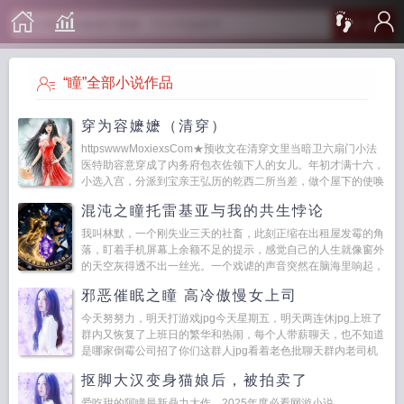
搜 索
“瞳”全部小说作品
穿为容嬷嬷（清穿）
httpswwwMoxiexsCom★预收文在清穿文里当暗卫六扇门小法
医特助容意穿成了内务府包衣佐领下人的女儿。年初才满十六，
小选入宫，分派到宝亲王弘历的乾西二所当差，做个屋下的使唤
丫头，日常烧水洒扫，路过...
混沌之瞳托雷基亚与我的共生悖论
我叫林默，一个刚失业三天的社畜，此刻正缩在出租屋发霉的角
落，盯着手机屏幕上余额不足的提示，感觉自己的人生就像窗外
的天空灰得透不出一丝光。一个戏谑的声音突然在脑海里响起，
带着点慵懒的嘲弄，像是在欣赏一出蹩脚的戏剧。...
邪恶催眠之瞳 高冷傲慢女上司
今天努努力，明天打游戏jpg今天星期五，明天两连休jpg上班了
群内又恢复了上班日的繁华和热闹，每个人带薪聊天，也不知道
是哪家倒霉公司招了你们这群人jpg看着老色批聊天群内老司机
们抛出一张又一张风趣幽默的表情包，彭...
抠脚大汉变身猫娘后，被拍卖了
爱吃甜的阿瞳最新鼎力大作，2025年度必看网游小说。...