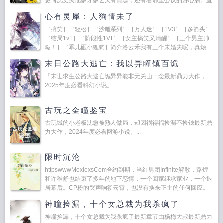
更何况丈夫他多才多艺又有情趣，还有着邻里公认的好心肠。直
到有一天，他告诉我，他找...
心有灵犀：人狗情未了
［搞笑］［轻松］［沙雕系列］［万人迷］［1V3］［多箭头］
［结局1v1］［阶段性1V1］［女主搞笑又清醒］［三个男主帅
哒！］［乖儿砸小狸狗］简介洛云禾我有三个未婚夫呢，真烦
呢。还没有女朋友的小狸狗！！！顶级...
末日公路大逃亡：我以异瞳镇百诡
「末世求生公路大逃亡诡异异能非无关山一念最新鼎力大作，
2025年度必看科幻小说。...
古玩之金瞳鉴宝
古玩城的小老板沈愈被熟人做局，却因祸得福捡漏不捡钱最新鼎
力大作，2024年度必看网游小说。...
限时沉沦
httpswwwMoxiexsCom合约到期，当红男团Infinite解散，路煌
和许稚舒也结束了多年的地下恋情，一个回家继承家业，一个退
居幕后。CP粉的哭声响彻云霄，也没有换来正主的任何回应。
仿佛他们真的...
神瞳捡漏，十个女总裁为我杀疯了
神瞳捡漏，十个女总裁为我杀疯了最新章节由杨梅大叔最新鼎力