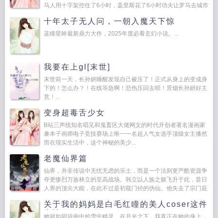
马人用十字架控住了6小时，盖里斯花了6小时功夫让罗马去城市
化。耶稣说天国是独为那些与贫人均享其财富之人的。盖里斯说
十年太子无人问，一朝入魔天下惊
太...
蓝瞳星眸最新鼎力大作，2025年度必看玄幻小说。...
我要在上gl[末世]
末世前一天，长孙妍睡醒发现自己被压了！正式从身上的变成身
下的！怎么办？！在线等急啊！悲伤压回去呗！景烟长孙妍好主
意！...
变身超毒舌少女
B站三声线知名唱见和鬼畜区大佬网文的时代开创者著名漫画家
兼本子画师电子竞技赛场上唯一一名超人气女选手顶级女主播然
而在现实生活中，这个神秘的美少...
老魔仙界篇
仙界，并非传说中无忧无虑的乐土，而是一个法则更严酷资源争
夺更惨烈万族林立的至高战场。韩立以人族之躯飞升于此，昔日
人界的顶尖大能，在此不过是初窥门径的伪仙。他失去了宗门庇
护，失去了红颜知己的陪伴，唯一陪伴他的，只有那枚更加神
关于我的妈妈是白毛红瞳的美人coser这件
秘...
事情
她就如同诗画中的雪中精灵。在月光之下，我真正在她的身上，