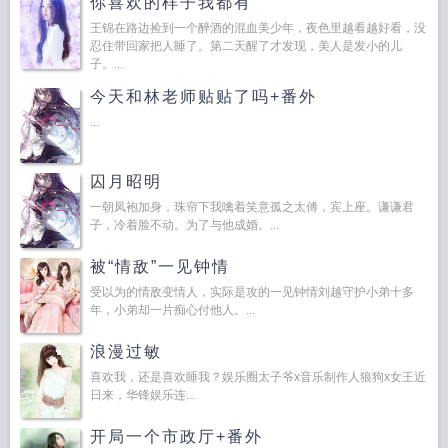
你喜欢的样子我都有
王锦在路边捡到一个醉酒的混血美少年，夜色里越看越好看，没
忍住带回家把人睡了。第二天醒了才发现，美人是发小的儿
子。...
今天和林老师贴贴了吗+番外
...
囚月昭明
一朝凤袍加身，珠帘下我噙着笑意孤之太傅，宾上座。谦谦君
子，冷着脸不动。为了与他成婚。...
被“情敌”一见钟情
受以为的情敌变情人，实际是攻的一见钟情刘越守护小弟十多
年，小弟却一片痴心付他人。...
浪漫过敏
喜欢我，还是喜欢睡我？娱乐圈太子爷x音乐制作人狼狗x女王近
日来，华锋娱乐连...
开局一个市政厅+番外