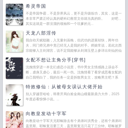
希灵帝国
不是帝国争霸，不是异界风云，更不是升级练功，其实，这是一
本非常严肃正经认真的硬科幻救世文你就当真的听。 好吧，
其实这就是一群没溜的领袖和一个坑爹的元...
天龙八部淫传
我自幼天赋聪颖，入无量剑虽晚，但武功的进展却快，两年功
夫，同门师兄弟中竟已经无人是我的对手。师娘常说，若此次西
宗能够入主剑湖宫，说不定我能够从剑湖玉壁上参详出剑仙的仙
招！ 我的师娘是个道姑，姓辛，道号双清，是无量剑西宗掌
女配不想让主角分手[穿书]
门...
沈挽情穿进一本玄幻虐恋小说里，书中男女主情感路上误会不
断，虐身又虐心，最后一死一伤。沈挽情看了看穿成恶毒女配的
自己我明白了，我的任务一定是拆散男女主，攻略男主吧？系
统...
特效修仙：从被母女误认大佬开始
别人穿越苦哈哈，韩青开局白捡金南山瞳最新鼎力大作，2025
年度必看惊悚小说。...
向教皇发动十字军
向教皇动十字军天兄耶稣除去有个弟弟叫洪秀全，还有个弟弟叫
盖里斯。耶稣复活要三天，盖里斯复活只花了三分钟。耶稣被罗