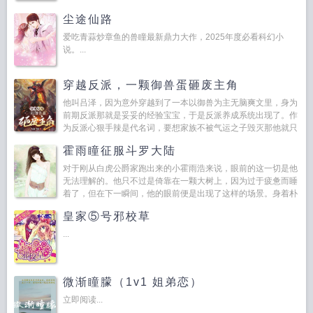
尘途仙路
爱吃青蒜炒章鱼的兽瞳最新鼎力大作，2025年度必看科幻小
说。...
穿越反派，一颗御兽蛋砸废主角
他叫吕泽，因为意外穿越到了一本以御兽为主无脑爽文里，身为
前期反派那就是妥妥的经验宝宝，于是反派养成系统出现了。作
为反派心狠手辣是代名词，要想家族不被气运之子毁灭那他就只
好把气运之子消灭了。消灭气运之子需要几步呢？答案是三步，
霍雨瞳征服斗罗大陆
一抢走他...
对于刚从白虎公爵家跑出来的小霍雨浩来说，眼前的这一切是他
无法理解的。他只不过是倚靠在一颗大树上，因为过于疲惫而睡
着了，但在下一瞬间，他的眼前便是出现了这样的场景。身着朴
素的白色连衣裙有着漆黑如墨的色，半边刘海落...
皇家⑤号邪校草
...
微渐瞳朦（1v1 姐弟恋）
立即阅读...