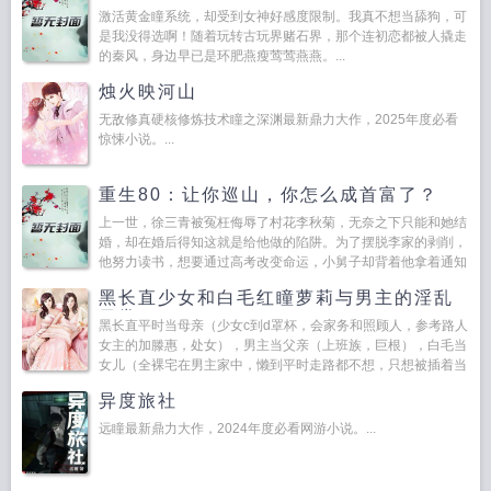
激活黄金瞳系统，却受到女神好感度限制。我真不想当舔狗，可
是我没得选啊！随着玩转古玩界赌石界，那个连初恋都被人撬走
的秦风，身边早已是环肥燕瘦莺莺燕燕。...
烛火映河山
无敌修真硬核修炼技术瞳之深渊最新鼎力大作，2025年度必看
惊悚小说。...
重生80：让你巡山，你怎么成首富了？
上一世，徐三青被冤枉侮辱了村花李秋菊，无奈之下只能和她结
婚，却在婚后得知这就是给他做的陷阱。为了摆脱李家的剥削，
他努力读书，想要通过高考改变命运，小舅子却背着他拿着通知
书去替他读大学了。然而等他得知真相的时候，一切都太晚了，
黑长直少女和白毛红瞳萝莉与男主的淫乱
妹妹因为...
日常
黑长直平时当母亲（少女c到d罩杯，会家务和照顾人，参考路人
女主的加滕惠，处女），男主当父亲（上班族，巨根），白毛当
女儿（全裸宅在男主家中，懒到平时走路都不想，只想被插着当
飞机杯，参考碧蓝航线的拉菲和恶毒，处女）的无血缘一家三口
异度旅社
（...
远瞳最新鼎力大作，2024年度必看网游小说。...