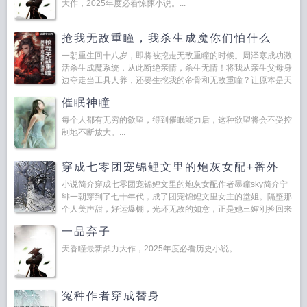
大作，2025年度必看惊悚小说。...
抢我无敌重瞳，我杀生成魔你们怕什么
一朝重生回十八岁，即将被挖走无敌重瞳的时候。周泽寒成功激
活杀生成魔系统，从此断绝亲情，杀生无情！将我从亲生父母身
边夺走当工具人养，还要生挖我的帝骨和无敌重瞳？让原本是天
骄的我，却凄惨死在牲口棚里？好好好！世人对不起我，那我便
催眠神瞳
杀尽世人...
每个人都有无穷的欲望，得到催眠能力后，这种欲望将会不受控
制地不断放大。...
穿成七零团宠锦鲤文里的炮灰女配+番外
小说简介穿成七零团宠锦鲤文里的炮灰女配作者墨瞳sky简介宁
绯一朝穿到了七十年代，成了团宠锦鲤文里女主的堂姐。隔壁那
个人美声甜，好运爆棚，光环无敌的如意，正是她三婶刚捡回来
的新堂妹。宁绯太吓人了，我要分家！远离...
一品弃子
天香瞳最新鼎力大作，2025年度必看历史小说。...
冤种作者穿成替身