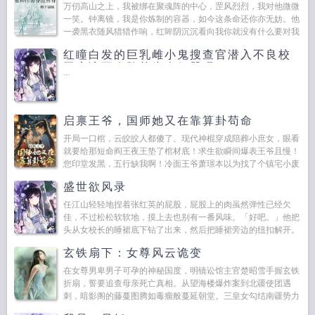
万仞高山之上，我被绑在聚魂阵的中心，罡风烈烈，我对他微微
一笑。钟离镜，我是你炼制的容器，如今这条命还你亦无妨。他
一袭黑衣随风猎猎作响，红眸阴沉沉看向我你就没有什么要对我
说的？...
红瞳白发的巨乳雌小鬼搜查官潜入不良校
园应该不会堕落为肉便器吧
...
启禀王爷，国师她又在靠算卦苟命
开局一口棺，云皎皎人都傻了。现代神棍穿成陪葬小庶女，眼看
就要给那短命阎王夜王垫了棺材底！求生欲瞬间爆表王爷且慢！
您印堂发黑，五行缺我啊！冷面王爷萧璟本以为找了个镇宅小废
物，谁知捡了个活宝碎嘴子。她算卦看相摆风水，业务范围野得
盛世欲风录
很，...
任江山轻轻地捏着张红英的屁股，屁股上的肉虽然弹性已经欠
佳，不过松松软软地，摸上去也别有一番风味。「好吧。」他把
头从女校长的睡裙底下钻了出来，然后把睡裙旁边的纽扣解开。
张红英配合地站了起来，并迅把睡裙脱掉，露出里面雪白的肉
玄铁扇下：女尊风云诡变
体。毕竟是年...
在女尊男卑男子可孕的神秘国度，明镜讼馆主官楚昭雪手握玄铁
折扇，誓要追查母亲死亡真相。从望海楼爆炸案到北疆使团遇
刺，暗影阁的藤蔓图腾如毒瘤般蔓延朝堂。三皇女勾结南疆势力
掀起阴谋，用男子生子设局，妄图颠覆女尊天下。楚昭雪与六位