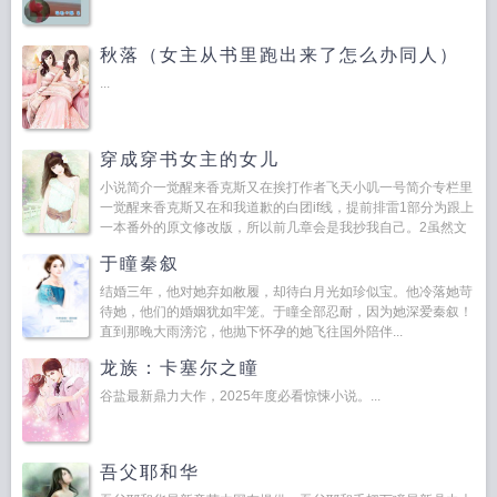
秋落（女主从书里跑出来了怎么办同人）
...
穿成穿书女主的女儿
小说简介一觉醒来香克斯又在挨打作者飞天小叽一号简介专栏里
一觉醒来香克斯又在和我道歉的白团if线，提前排雷1部分为跟上
一本番外的原文修改版，所以前几章会是我抄我自己。2虽然文
名里有香克斯，但出场靠后点，...
于瞳秦叙
结婚三年，他对她弃如敝履，却待白月光如珍似宝。他冷落她苛
待她，他们的婚姻犹如牢笼。于瞳全部忍耐，因为她深爱秦叙！
直到那晚大雨滂沱，他抛下怀孕的她飞往国外陪伴...
龙族：卡塞尔之瞳
谷盐最新鼎力大作，2025年度必看惊悚小说。...
吾父耶和华