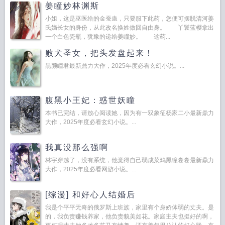
姜瞳妙林渊斯
小姐，这是巫医给的金蚕蛊，只要服下此药，您便可摆脱清河姜
氏嫡长女的身份，从此改名换姓做回自由身。 丫鬟蓝樱拿出
一个白色瓷瓶，犹豫的递给姜瞳妙。 这药...
败犬圣女，把头发盘起来！
黒颜瞳君最新鼎力大作，2025年度必看玄幻小说。...
腹黑小王妃：惑世妖瞳
本书已完结，请放心阅读她，因为有一双象征杨家二小最新鼎力
大作，2025年度必看玄幻小说。...
我真没那么强啊
林宇穿越了，没有系统，他觉得自己弱成菜鸡黑瞳卷卷最新鼎力
大作，2025年度必看网游小说。...
[综漫] 和好心人结婚后
我是个平平无奇的俄罗斯上班族，家里有个身娇体弱的丈夫。是
的，我负责赚钱养家，他负责貌美如花。家庭主夫也挺好的啊，