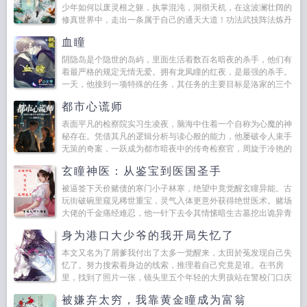
少年如何以废灵根之躯，执掌混沌，洞彻天机，在这波澜壮阔的
修真世界中，走出一条属于自己的通天大道！功法武技阵法炼丹
炼器机关术符文战阵神瞳，无限推演。...
血瞳
阴隐岛是个隐世的岛屿，里面生活着数百名暗夜的杀手，他们有
着最严格的规定无情无爱。拥有龙凤瞳的红夜，是最强的杀手。
一天，他接到一项特殊的任务，其任务的主要目标是洛家的三个
胞胎兄弟。于是，...
都市心谎师
表面平凡的检察院实习生凌夜，脑海中住着一个自称为心魔的神
秘存在。凭借其凡的逻辑分析与读心般的能力，他屡破令人束手
无策的奇案，一跃成为都市暗夜中的传奇检察官，周旋于冷艳的
上司苏清月温暖的青梅竹马林薇与亦敌亦友的神秘女郎夜莺等...
玄瞳神医：从鉴宝到医国圣手
被逼签下天价赌债的寒门小子林寒，绝望中竟觉醒玄瞳异能。古
玩街破碗里窥见稀世重宝，灵气入体更意外获得绝世医术。赌场
大佬的千金痛经难忍，他一针下去令其情愫暗生古墓挖出诡异青
铜器，大员身染怪病，群医束手之际他妙手回春拍卖会上慧眼识
身为港口大少爷的我开局失忆了
破惊...
本文又名为了屑爹我付出了太多一觉醒来，太田於菟发现自己失
忆了。努力搜索着身边的线索，推理着自己究竟是谁。在书房
里，找到了照片一张，镜头里五个年轻的大男孩站在警校门口庆
祝毕业，照片背面写...
被嫌弃太穷，我靠黄金瞳成为富翁