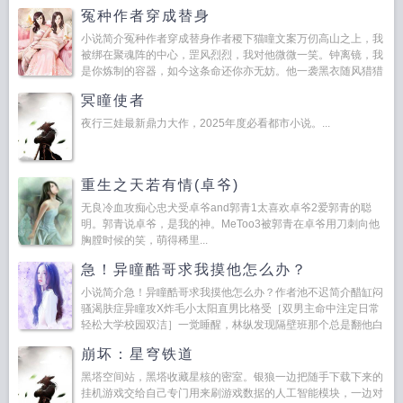
一个新的秩序。玄溪河流域，顾家。顾家老祖在外游历...
冤种作者穿成替身
小说简介冤种作者穿成替身作者稷下猫瞳文案万仞高山之上，我
被绑在聚魂阵的中心，罡风烈烈，我对他微微一笑。钟离镜，我
是你炼制的容器，如今这条命还你亦无妨。他一袭黑衣随风猎猎
作响，红眸阴沉沉看向我你就没有什么要对我...
冥瞳使者
夜行三娃最新鼎力大作，2025年度必看都市小说。...
重生之天若有情(卓爷)
无良冷血攻痴心忠犬受卓爷and郭青1太喜欢卓爷2爱郭青的聪
明。郭青说卓爷，是我的神。MeToo3被郭青在卓爷用刀刺向他
胸膛时候的笑，萌得稀里...
急！异瞳酷哥求我摸他怎么办？
小说简介急！异瞳酷哥求我摸他怎么办？作者池不迟简介醋缸闷
骚渴肤症异瞳攻X炸毛小太阳直男比格受［双男主命中注定日常
轻松大学校园双洁］一觉睡醒，林纵发现隔壁班那个总是翻他白
眼生人勿近熟人更是滚开的帅哥住进了他...
崩坏：星穹铁道
黑塔空间站，黑塔收藏星核的密室。银狼一边把随手下载下来的
挂机游戏交给自己专门用来刷游戏数据的人工智能模块，一边对