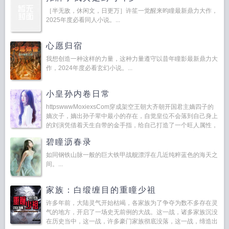
［半无敌，休闲文，日更万］许笙一觉醒来昀瞳最新鼎力大作，
2025年度必看同人小说。...
心愿归宿
我想创造一种这样的力量，这种力量遵守以昔年瞳影最新鼎力大
作，2024年度必看玄幻小说。...
小皇孙内卷日常
httpswwwMoxiexsCom穿成架空王朝大齐朝开国君主嫡四子的
嫡次子，嫡出孙子辈中最小的存在，自觉皇位不会落到自己身上
的刘演凭借着天生自带的金手指，给自己打造了一个旺人属性，
力争当上团宠，咸鱼一生。...
碧瞳沥春录
如同钢铁山脉一般的巨大铁甲战舰漂浮在几近纯粹蓝色的海天之
间。...
家族：白缎缠目的重瞳少祖
许多年前，大陆灵气开始枯竭，各家族为了争夺为数不多存在灵
气的地方，开启了一场史无前例的大战。这一战，诸多家族沉没
在历史当中，这一战，许多豪门家族彻底没落，这一战，缔造出