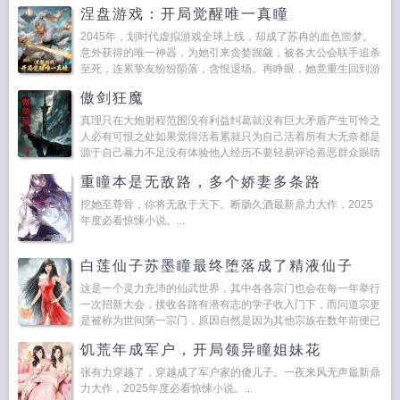
涅盘游戏：开局觉醒唯一真瞳
2045年，划时代虚拟游戏全球上线，却成了苏冉的血色噩梦。
意外获得的唯一神器，为她引来贪婪觊觎，被各大公会联手追杀
至死，连累挚友纷纷陨落，含恨退场。再睁眼，她竟重生回到游
戏开服前七天！前世血仇，今生必报！她誓要让那些背叛者掠夺
傲剑狂魔
者血...
真理只在大炮射程范围没有利益纠葛就没有巨大矛盾产生可怜之
人必有可恨之处如果觉得活着累就只为自己活着所有大无奈都是
源于自己暴力不足没有体验他人经历不要轻易评论善恶群众眼睛
是雪亮的也是瞎的对于一个种族最大的尊重就是彻底灭绝他解决
重瞳本是无敌路，多个娇妻多条路
不了问题...
挖她至尊骨，你将无敌于天下。断肠久酒最新鼎力大作，2025
年度必看惊悚小说。...
白莲仙子苏墨瞳最终堕落成了精液仙子
这是一个灵力充沛的仙武世界，其中各各宗门也会在每一年举行
一次招新大会，接收各路有潜有志的学子收入门下，而问道宗更
是被称为世间第一宗门，原因自然是因为其他宗族在数年前便已
证得帝境，成为目前世间唯一一个立于大道之上的修士。...
饥荒年成军户，开局领异瞳姐妹花
张有力穿越了，穿越成了军户家的傻儿子。一夜来风无声最新鼎
力大作，2025年度必看惊悚小说。...