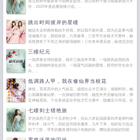
吾父耶和华最新章节由网友提供，吾父耶和千翅万瞳最新鼎力大
作，2025年度必看惊悚小说。...
跳出时间彼岸的星瞳
她说失去和拥有都由不得我，所以我不敢许愿，因为总是事与愿
违魂魄不全，阴损体质，六亲缘薄，三世早夭命格天可垂怜，她
居然拥有了不死之身的最强辅助！三生有幸遇见他，纵使悲凉也
是情他说，人人皆知阎王殿，无人晓我异人村！冥...
三瞳纪元
一场席卷全球的瘟疫，揭开三族战争序幕。一场腥风血雨的洗
礼，览阅物种进化史诗。一场荡气回肠的爱恨，探究时空生命方
向。...
低调路人甲，我在修仙界当校花
林悦，育英高中的人气校花，成绩出众才艺满分，谁能料到，她
心底藏着修仙梦。一次探秘旧图书馆，她意外开启修仙传承，绑
定神秘系统。个任务就是在学校才艺大赛中，隐藏实力夺冠。在
对手的使坏下，她巧用智慧和努力逆转局势，收获修仙功法与技
七瞳剑士猎艳旅
能，开...
罗杰虽然只是个十五岁的少年，但从六岁起就跟着剑术老师约翰
学剑术，练斗气，四处游历猎杀魔兽，九年下来，他的实力也达
到了三阶，寻常的魔兽遇到他只有跑的份，哪怕是凶猛的烈焰
虎，他也有信心斗一斗，但是在这只鬼东西面前，他提不起一丝
霍格沃茨的囚徒