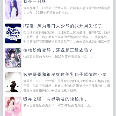
我是一只妖
身怀绝技...
放开那妹子，让我来！话音未落，我就被人射银瞳的狐狸最新鼎
力大作，2025年度必看玄幻小说。...
[综漫] 身为港口大少爷的我开局失忆了
努力搜索着身边的线索，推理着自己究竟是谁。在书房里，找到
了照片一张，镜头里五个年轻的大男孩站在警校门口庆祝毕业，
照片背面写着真遗憾毕业那天你不在，未来等你成为首相后一定
要补拍一张，...
植物纷纷变异，还说是正经农场？
牧瞳霄最新鼎力大作，2025年度必看都市小说。...
嫉妒哥哥和银发红瞳美乳仙子感情的小萝
仙私配秘药自服堕落自慰喷潮，夜袭亲哥
璃园里，立在一处气派二层居舍前的白裙少女听闻自广场传来的
哥乱伦交
声音，似是心有所感，婴嫩白净的脸逐渐染起一层浅浅的红，藏
在身后握着物件的小手也更捏紧了些许。...
噬界之瞳：两界动荡的隐秘推手
梦回世界最新鼎力大作，2025年度必看悬疑小说。...