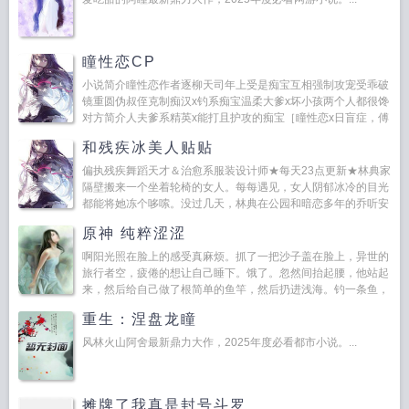
瞳性恋CP
小说简介瞳性恋作者逐柳天司年上受是痴宝互相强制攻宠受乖破
镜重圆伪叔侄克制痴汉x钓系痴宝温柔大爹x坏小孩两个人都很馋
对方简介人夫爹系精英x能打且护攻的痴宝［瞳性恋x日盲症，傅
时朗x楚丛月］他说他不爱...
和残疾冰美人贴贴
偏执残疾舞蹈天才＆治愈系服装设计师★每天23点更新★林典家
隔壁搬来一个坐着轮椅的女人。每每遇见，女人阴郁冰冷的目光
都能将她冻个哆嗦。没过几天，林典在公园和暗恋多年的乔听安
表白。对方拒绝的话残忍戳心。恰在这时，女人摇着轮椅经过。
原神 纯粹涩涩
林...
啊阳光照在脸上的感受真麻烦。抓了一把沙子盖在脸上，异世的
旅行者空，疲倦的想让自己睡下。饿了。忽然间抬起腰，他站起
来，然后给自己做了根简单的鱼竿，然后扔进浅海。钓一条鱼，
稍微垫垫肚...
重生：涅盘龙瞳
风林火山阿舍最新鼎力大作，2025年度必看都市小说。...
摊牌了我真是封号斗罗